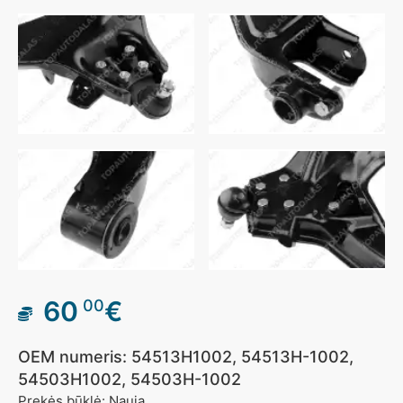
60
€
00
OEM numeris: 54513H1002, 54513H-1002,
54503H1002, 54503H-1002
Prekės būklė: Nauja