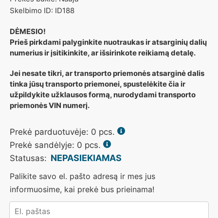
Skelbimo ID: ID188
DĖMESIO!
Prieš pirkdami palyginkite nuotraukas ir atsarginių dalių
numerius ir įsitikinkite, ar išsirinkote reikiamą detalę.
Jei nesate tikri, ar transporto priemonės atsarginė dalis
tinka jūsų transporto priemonei, spustelėkite čia ir
užpildykite užklausos formą, nurodydami transporto
priemonės VIN numerį.
Prekė parduotuvėje:
0
pcs.
Prekė sandėlyje: 0 pcs.
NEPASIEKIAMAS
Statusas:
Palikite savo el. pašto adresą ir mes jus
informuosime, kai prekė bus prieinama!