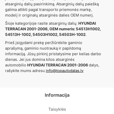
atsarginių dalių pasirinkimą. Atsarginių dalių paiešką
galima atlikti pagal transporto priemonės markę,
modelį ir originalų atsarginės dalies OEM numerį.
Šioje kategorijoje rasite atsarginių dalių:
HYUNDAI
TERRACAN 2001-2006, OEM numeris: 54513H1002,
54513H-1002, 54503H1002, 54503H-1002
.
Prieš įsigydami prekę peržiūrėkite gaminio
aprašymą, gaminio nuotrauką ir papildomą
informaciją. Jūsų pirkinį pristatysime per kelias darbo
dienas. Jei jus domina kitos atsarginės
automobilio
HYUNDAI TERRACAN 2001-2006
dalys,
rašykite mums adresu
info@topautodalas.lv
Informacija
Taisyklės