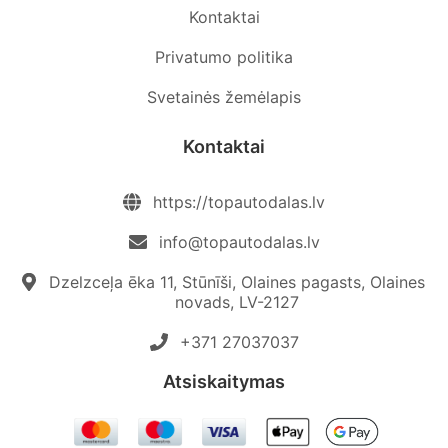
Kontaktai
Privatumo politika
Svetainės žemėlapis
Kontaktai
https://topautodalas.lv
info@topautodalas.lv
Dzelzceļa ēka 11, Stūnīši, Olaines pagasts, Olaines
novads, LV-2127
+371 27037037‬
Atsiskaitymas