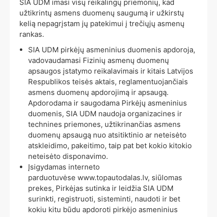
SIA UDM imasi visų reikalingų priemonių, kad
užtikrintų asmens duomenų saugumą ir užkirstų
kelią nepagrįstam jų patekimui į trečiųjų asmenų
rankas.
SIA UDM pirkėjų asmeninius duomenis apdoroja,
vadovaudamasi Fizinių asmenų duomenų
apsaugos įstatymo reikalavimais ir kitais Latvijos
Respublikos teisės aktais, reglamentuojančiais
asmens duomenų apdorojimą ir apsaugą.
Apdorodama ir saugodama Pirkėjų asmeninius
duomenis, SIA UDM naudoja organizacines ir
technines priemones, užtikrinančias asmens
duomenų apsaugą nuo atsitiktinio ar neteisėto
atskleidimo, pakeitimo, taip pat bet kokio kitokio
neteisėto disponavimo.
Įsigydamas interneto
parduotuvėse
www.topautodalas.lv
,
siūlomas
prekes, Pirkėjas sutinka ir leidžia SIA UDM
surinkti, registruoti, sisteminti, naudoti ir bet
kokiu kitu būdu apdoroti pirkėjo asmeninius