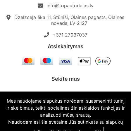
info@topautodalas.lv
Dzelzceļa ēka 11, Stūnīši, Olaines pagasts, Olaines
novads, LV-2127
+371 27037037‬
Atsiskaitymas
Sekite mus
Mes naudojame slapukus norėdami suasmeninti turinį
ir skelbimus, teikti socialinės žiniasklaidos funkcijas ir
© 2026 Topautodalas.lv Visos teisės saugomos.
analizuoti mūsų srautą.
Naudodamiesi šia svetaine Jūs sutinkate su slapukų