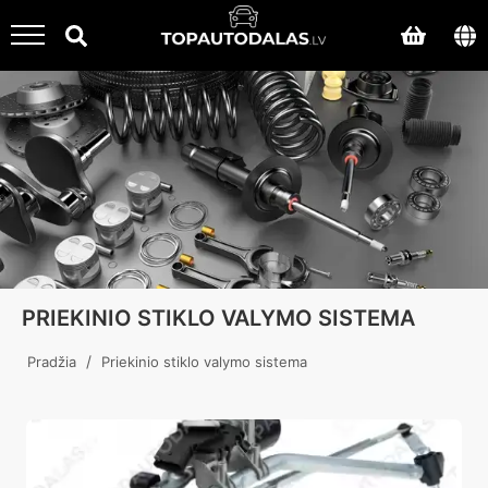
PRIEKINIO STIKLO VALYMO SISTEMA
/
Pradžia
Priekinio stiklo valymo sistema