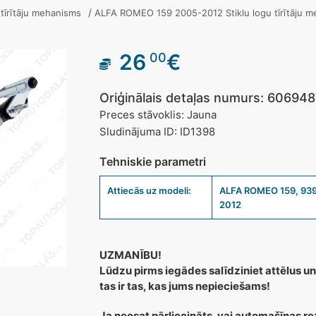
/
u tīrītāju mehanisms
ALFA ROMEO 159 2005-2012 Stiklu logu tīrītāju m
26
€
00
Oriģinālais detaļas numurs: 60694
Preces stāvoklis: Jauna
Sludinājuma ID: ID1398
Tehniskie parametri
Attiecās uz modeli:
ALFA ROMEO 159, 939
2012
UZMANĪBU!
Lūdzu pirms iegādes salīdziniet attēlus un
tas ir tas, kas jums nepieciešams!
Ja neesat pārliecināts, vai automašīnas re