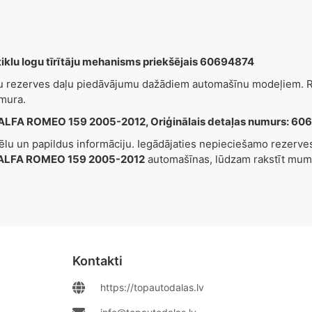
lu logu tīrītāju mehanisms priekšējais 60694874
šu rezerves daļu piedāvājumu dažādiem automašīnu modeļiem. Re
mura.
ALFA ROMEO 159 2005-2012, Oriģinālais detaļas numurs: 60
tēlu un papildus informāciju. Iegādājaties nepieciešamo rezerv
ALFA ROMEO 159 2005-2012
automašīnas, lūdzam rakstīt mum
Kontakti
https://topautodalas.lv