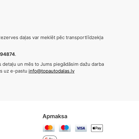
zerves daļas var meklēt pēc transportlīdzekļa
694874
.
es detaļu un mēs to Jums piegādāsim dažu darba
s uz e-pastu
info@topautodalas.lv
Apmaksa