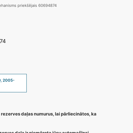
ehanisms priekšējais 60694874
874
, 2005-
 rezerves daļas numurus, lai pārliecinātos, ka
zerves daļa ir piemērota jūsu automašīnai,