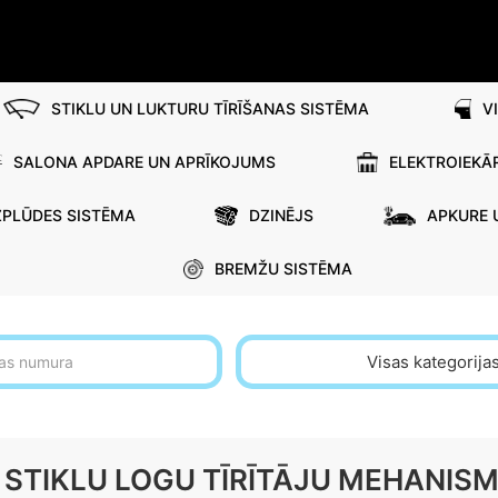
STIKLU UN LUKTURU TĪRĪŠANAS SISTĒMA
V
SALONA APDARE UN APRĪKOJUMS
ELEKTROIEKĀ
ZPLŪDES SISTĒMA
DZINĒJS
APKURE 
BREMŽU SISTĒMA
Visas kategorija
 STIKLU LOGU TĪRĪTĀJU MEHANISM