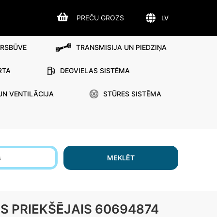
PREČU GROZS
LV
IRSBŪVE
TRANSMISIJA UN PIEDZIŅA
RTA
DEGVIELAS SISTĒMA
UN VENTILĀCIJA
STŪRES SISTĒMA
s
MEKLĒT
S PRIEKŠĒJAIS 60694874