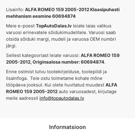
Lisainfo:
ALFA ROMEO 159 2005-2012 Klaasipuhasti
mehhanism eesmine 60694874
Meie e-poest
TopAutoDalas.lv
leiate laias valikus
varuosi erinevatele sõidukimudelitele. Varuosi saab
otsida sõiduki margi, mudeli ja varuosa OEM numbri
järgi.
Sellest kategooriast leiate varuosi:
ALFA ROMEO 159
2005-2012, Originaalosa number: 60694874
.
Enne ostmist tutvu tootekirjelduse, tootepildi ja
lisainfoga. Teie ostu toimetame kohale mõne
tööpäeva jooksul. Kui olete huvitatud muudest
ALFA
ROMEO 159 2005-2012
auto varuosadest, kirjutage
meile aadressil
info@topautodalas.lv
Informatsioon