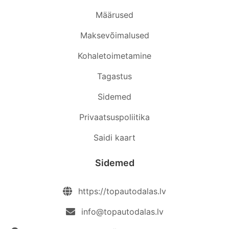
Määrused
Maksevõimalused
Kohaletoimetamine
Tagastus
Sidemed
Privaatsuspoliitika
Saidi kaart
Sidemed
https://topautodalas.lv
info@topautodalas.lv