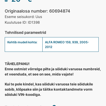
Originaalosa number: 60694874
Eseme seisukord: Uus
Kuulutuse ID: ID1398
Tehnilised parameetrid
Kehtib mudeli kohta:
ALFA ROMEO 159, 939, 2005-
2012
TÄHELEPANU!
Enne ostmist võrrelge pilte ja sõiduki varuosa numbreid,
et veenduda, et see on see, mida vajate!
Kui te pole kindel, kas sõiduki varuosa teie sõidukile
sobib, klõpsake siin ja täitke kontaktandmete vorm
sõiduki VIN-koodiga.