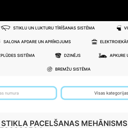
STIKLU UN LUKTURU TĪRĪŠANAS SISTĒMA
V
SALONA APDARE UN APRĪKOJUMS
ELEKTROIEKĀ
ZPLŪDES SISTĒMA
DZINĒJS
APKURE 
BREMŽU SISTĒMA
Visas kategorija
6 STIKLA PACELŠANAS MEHĀNISMS