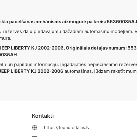
tikla pacelšanas mehānisms aizmugurē pa kreisi 553600
šu rezerves daļu piedāvājumu dažādiem automašīnu modeļiem. Re
mura.
JEEP LIBERTY KJ 2002-2006, Oriģinālais detaļas numurs:
0035AH
.
tēlu un papildus informāciju. Iegādājaties nepieciešamo rezerv
JEEP LIBERTY KJ 2002-2006
automašīnas, lūdzam rakstīt mum
Kontakti
https://topautodalas.lv