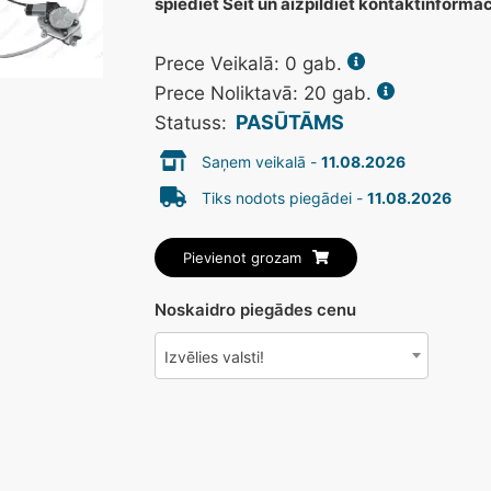
spiediet Šeit un aizpildiet kontaktinformā
Prece Veikalā:
0
gab.
Prece Noliktavā: 20 gab.
PASŪTĀMS
Statuss:
Saņem veikalā -
11.08.2026
Tiks nodots piegādei -
11.08.2026
Pievienot grozam
Noskaidro piegādes cenu
Izvēlies valsti!