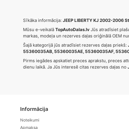
Sīkāka informācija:
JEEP LIBERTY KJ 2002-2006 S
Mūsu e-veikalā
TopAutoDalas.lv
Jūs atradīsiet pla
markas, modeļa un rezerves daļas oriģinālā OEM nu
Šajā kategorijā jūs atradīsiet rezerves daļas priekš:
55360035AB, 55360035AE, 55360035AF, 5536
Pirms iegādes apskatiet preces aprakstu, preces at
dienu laikā. Ja Jūs interesē citas rezerves daļas no
Informācija
Noteikumi
Apmaksa