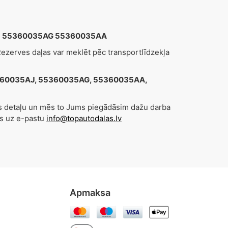
35AJ 55360035AG 55360035AA
zerves daļas var meklēt pēc transportlīdzekļa
 55360035AJ, 55360035AG, 55360035AA,
es detaļu un mēs to Jums piegādāsim dažu darba
s uz e-pastu
info@topautodalas.lv
Apmaksa