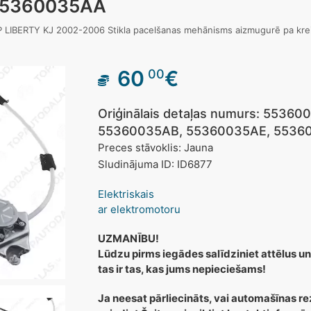
55360035AA
P LIBERTY KJ 2002-2006 Stikla pacelšanas mehānisms aizmugurē pa 
60
€
00
Oriģinālais detaļas numurs: 553
55360035AB, 55360035AE, 5536
Preces stāvoklis: Jauna
Sludinājuma ID: ID6877
Elektriskais
ar elektromotoru
UZMANĪBU!
Lūdzu pirms iegādes salīdziniet attēlus un
tas ir tas, kas jums nepieciešams!
Ja neesat pārliecināts, vai automašīnas re