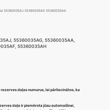
kreisi 55360035AJ 55360035AG 55360035AA
60035AJ, 55360035AG, 55360035AA,
0035AF, 55360035AH
 rezerves daļas numurus, lai pārliecinātos, ka
zerves daļa ir piemērota jūsu automašīnai,