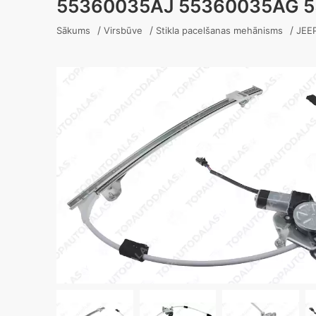
55360035AJ 55360035AG 
/
/
/
Sākums
Virsbūve
Stikla pacelšanas mehānisms
JEE