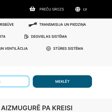
PREČU GROZS
LV
IRSBŪVE
TRANSMISIJA UN PIEDZIŅA
RTA
DEGVIELAS SISTĒMA
UN VENTILĀCIJA
STŪRES SISTĒMA
s
MEKLĒT
 AIZMUGURĒ PA KREISI