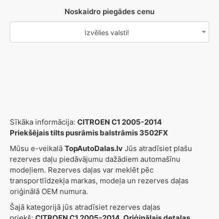
Noskaidro piegādes cenu
Izvēlies valsti!
Sīkāka informācija:
CITROEN C1 2005-2014
Priekšējais tilts pusrāmis balstrāmis 3502FX
Mūsu e-veikalā
TopAutoDalas.lv
Jūs atradīsiet plašu
rezerves daļu piedāvājumu dažādiem automašīnu
modeļiem. Rezerves daļas var meklēt pēc
transportlīdzekļa markas, modeļa un rezerves daļas
oriģinālā OEM numura.
Šajā kategorijā jūs atradīsiet rezerves daļas
priekš:
CITROEN C1 2005-2014, Oriģinālais detaļas