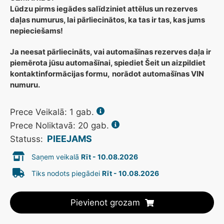
Lūdzu pirms iegādes salīdziniet attēlus un rezerves
daļas numurus, lai pārliecinātos, ka tas ir tas, kas jums
nepieciešams!
Ja neesat pārliecināts, vai automašīnas rezerves daļa ir
piemērota jūsu automašīnai, spiediet Šeit un aizpildiet
kontaktinformācijas formu,
norādot automašīnas VIN
numuru.
Prece Veikalā:
1
gab.
Prece Noliktavā: 20 gab.
PIEEJAMS
Statuss:
Saņem veikalā
Rīt - 10.08.2026
Tiks nodots piegādei
Rīt - 10.08.2026
Pievienot grozam