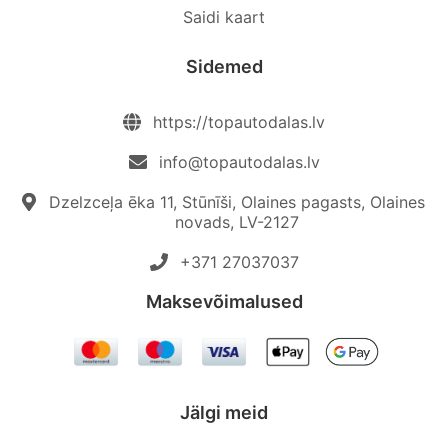
Saidi kaart
Sidemed
https://topautodalas.lv
info@topautodalas.lv
Dzelzceļa ēka 11, Stūnīši, Olaines pagasts, Olaines
novads, LV-2127
+371 27037037‬
Maksevõimalused
Jälgi meid