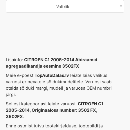
Vali riik!
Lisainfo:
CITROEN C1 2005-2014 Abiraamid
agregaadikandja eesmine 3502FX
Meie e-poest
TopAutoDalas.lv
leiate laias valikus
varuosi erinevatele sõidukimudelitele. Varuosi saab
otsida sõiduki margi, mudeli ja varuosa OEM numbri
järgi.
Sellest kategooriast leiate varuosi:
CITROEN C1
2005-2014, Originaalosa number: 3502 FX,
3502FX
.
Enne ostmist tutvu tootekirjelduse, tootepildi ja