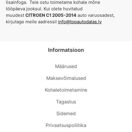
lisainfoga. Teie ostu toimetame kohale mõne
tööpäeva jooksul. Kui olete huvitatud
muudest
CITROEN C1 2005-2014
auto varuosadest,
kirjutage meile aadressil
info@topautodalas.lv
Informatsioon
Määrused
Maksevõimalused
Kohaletoimetamine
Tagastus
Sidemed
Privaatsuspoliitika