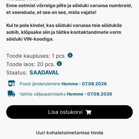
Enne ostmist võrrelge pilte ja sõiduki varuosa numbreid,
et veenduda, et see on see, mida vajate!
Kui te pole kindel, kas sõiduki varuosa teie sõidukile
sobib, klõpsake siin ja täitke kontaktandmete vorm
sõiduki VIN-koodiga.
Toode kaupluses:
1
pcs.
Toode laos: 20 pcs.
SAADAVAL
Staatus:
Poest järeletulemine
Homme - 07.08.2026
Valmis väljasaatmiseks
Homme - 07.08.2026
Lisa ostukorvi
Uuri kohaletoimetamise hinda