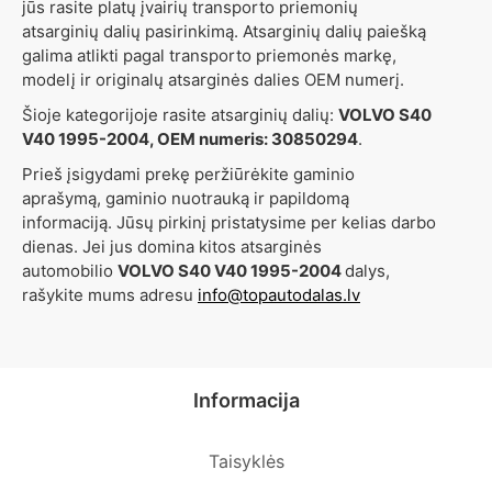
jūs rasite platų įvairių transporto priemonių
atsarginių dalių pasirinkimą. Atsarginių dalių paiešką
galima atlikti pagal transporto priemonės markę,
modelį ir originalų atsarginės dalies OEM numerį.
Šioje kategorijoje rasite atsarginių dalių:
VOLVO S40
V40 1995-2004, OEM numeris: 30850294
.
Prieš įsigydami prekę peržiūrėkite gaminio
aprašymą, gaminio nuotrauką ir papildomą
informaciją. Jūsų pirkinį pristatysime per kelias darbo
dienas. Jei jus domina kitos atsarginės
automobilio
VOLVO S40 V40 1995-2004
dalys,
rašykite mums adresu
info@topautodalas.lv
Informacija
Taisyklės