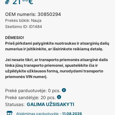
21
€
OEM numeris: 30850294
Prekės būklė: Nauja
Skelbimo ID: ID1484
DĖMESIO!
Prieš pirkdami palyginkite nuotraukas ir atsarginių dalių
numerius ir įsitikinkite, ar išsirinkote reikiamą detalę.
Jei nesate tikri, ar transporto priemonės atsarginė dalis
tinka jūsų transporto priemonei, spustelėkite čia ir
užpildykite užklausos formą, nurodydami transporto
priemonės VIN numerį.
Prekė parduotuvėje:
0
pcs.
Prekė sandėlyje: 20 pcs.
GALIMA UŽSISAKYTI
Statusas:
Atsiėmimas parduotuvėje -
11.08.2026