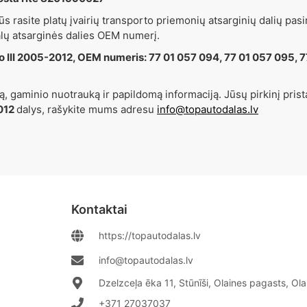
ūs rasite platų įvairių transporto priemonių atsarginių dalių pasir
alų atsarginės dalies OEM numerį.
io III 2005-2012, OEM numeris: 77 01 057 094, 77 01 057 095, 
, gaminio nuotrauką ir papildomą informaciją. Jūsų pirkinį prist
2012
dalys, rašykite mums adresu
info@topautodalas.lv
Kontaktai
https://topautodalas.lv
info@topautodalas.lv
Dzelzceļa ēka 11, Stūnīši, Olaines pagasts, Ol
+371 27037037‬