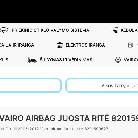
PRIEKINIO STIKLO VALYMO SISTEMA
KĖBULA
AILA IR ĮRANGA
ELEKTROS ĮRANGA
KLIS
ŠILDYMAS IR VĖDINIMAS
VAIRA
Visos kategorijo
2 VAIRO AIRBAG JUOSTA RITĖ 8201
lt Clio III 2005-2012 Vairo airbag juosta ritė 8201590627