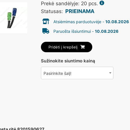
Prekė sandėlyje: 20 pcs.
PRIEINAMA
Statusas:
Atsiėmimas parduotuvėje -
10.08.2026
Paruošta išsiuntimui -
10.08.2026
Pridėti į krepšelį
Sužinokite siuntimo kainą
Pasirinkite šalį!
juosta ritė 8201590627