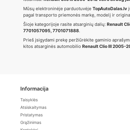
Mūsų elektroninėje parduotuvėje
TopAutoDalas.lv
j
pagal transporto priemonės markę, modelį ir origin
Šioje kategorijoje rasite atsarginių dalių:
Renault Cl
7701057095, 7701071888
.
Prieš įsigydami prekę peržiūrėkite gaminio aprašymą
kitos atsarginės automobilio
Renault Clio III 2005-
Informacija
Taisyklės
Atsiskaitymas
Pristatymas
Grąžinimas
Kontaktai