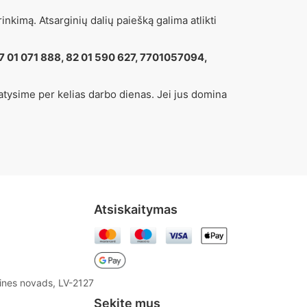
inkimą. Atsarginių dalių paiešką galima atlikti
77 01 071 888, 82 01 590 627, 7701057094,
atysime per kelias darbo dienas. Jei jus domina
Atsiskaitymas
aines novads, LV-2127
Sekite mus