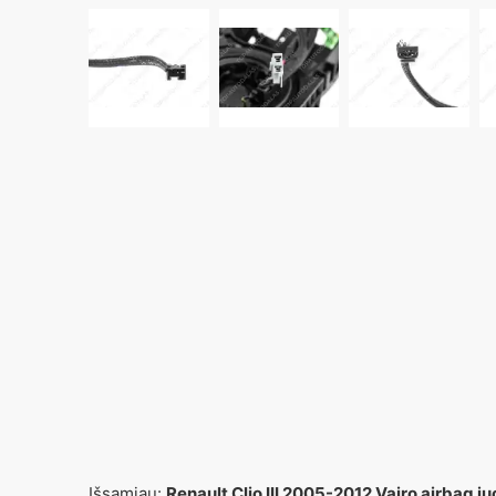
Išsamiau:
Renault Clio III 2005-2012 Vairo airbag 