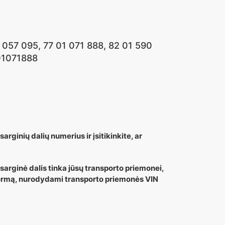
 057 095, 77 01 071 888, 82 01 590
01071888
arginių dalių numerius ir įsitikinkite, ar
tsarginė dalis tinka jūsų transporto priemonei,
 formą, nurodydami transporto priemonės VIN