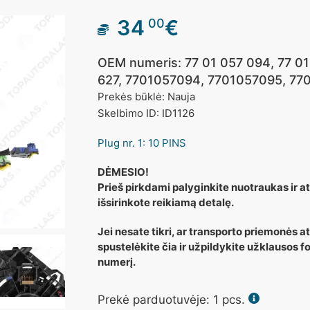
34
€
00
OEM numeris: 77 01 057 094, 77 01
627, 7701057094, 7701057095, 77
Prekės būklė: Nauja
Skelbimo ID: ID1126
Plug nr. 1: 10 PINS
DĖMESIO!
Prieš pirkdami palyginkite nuotraukas ir ats
išsirinkote reikiamą detalę.
Jei nesate tikri, ar transporto priemonės a
spustelėkite čia ir užpildykite užklausos
numerį.
Prekė parduotuvėje:
1
pcs.