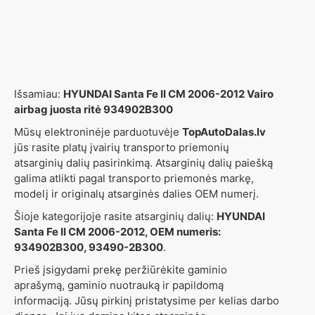
Išsamiau:
HYUNDAI Santa Fe II CM 2006-2012 Vairo
airbag juosta ritė 934902B300
Mūsų elektroninėje parduotuvėje
TopAutoDalas.lv
jūs rasite platų įvairių transporto priemonių
atsarginių dalių pasirinkimą. Atsarginių dalių paiešką
galima atlikti pagal transporto priemonės markę,
modelį ir originalų atsarginės dalies OEM numerį.
Šioje kategorijoje rasite atsarginių dalių:
HYUNDAI
Santa Fe II CM 2006-2012, OEM numeris:
934902B300, 93490-2B300
.
Prieš įsigydami prekę peržiūrėkite gaminio
aprašymą, gaminio nuotrauką ir papildomą
informaciją. Jūsų pirkinį pristatysime per kelias darbo