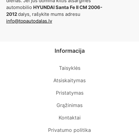
dienas. Jei jus domina kitos atsarginės
automobilio
HYUNDAI Santa Fe II CM 2006-
2012
dalys, rašykite mums adresu
info@topautodalas.lv
Informacija
Taisyklės
Atsiskaitymas
Pristatymas
Grąžinimas
Kontaktai
Privatumo politika