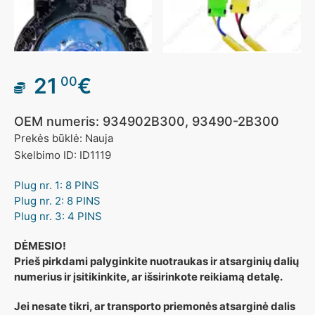
21
€
00
OEM numeris: 934902B300, 93490-2B300
Prekės būklė: Nauja
Skelbimo ID: ID1119
Plug nr. 1: 8 PINS
Plug nr. 2: 8 PINS
Plug nr. 3: 4 PINS
DĖMESIO!
Prieš pirkdami palyginkite nuotraukas ir atsarginių dalių
numerius ir įsitikinkite, ar išsirinkote reikiamą detalę.
Jei nesate tikri, ar transporto priemonės atsarginė dalis