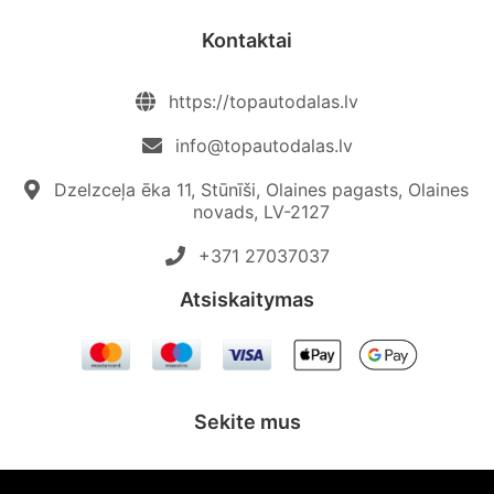
Kontaktai
https://topautodalas.lv
info@topautodalas.lv
Dzelzceļa ēka 11, Stūnīši, Olaines pagasts, Olaines
novads, LV-2127
+371 27037037‬
Atsiskaitymas
Sekite mus