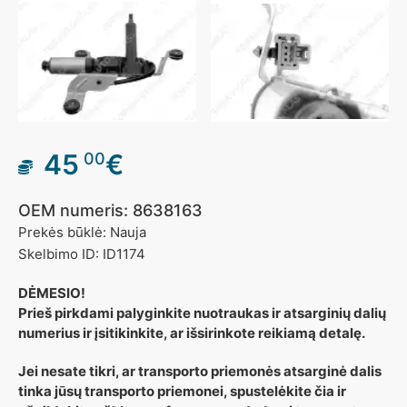
45
€
00
OEM numeris: 8638163
Prekės būklė: Nauja
Skelbimo ID: ID1174
DĖMESIO!
Prieš pirkdami palyginkite nuotraukas ir atsarginių dalių
numerius ir įsitikinkite, ar išsirinkote reikiamą detalę.
Jei nesate tikri, ar transporto priemonės atsarginė dalis
tinka jūsų transporto priemonei, spustelėkite čia ir