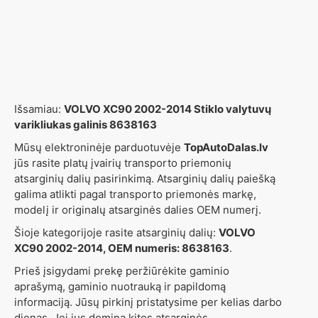
Išsamiau:
VOLVO XC90 2002-2014 Stiklo valytuvų
varikliukas galinis 8638163
Mūsų elektroninėje parduotuvėje
TopAutoDalas.lv
jūs rasite platų įvairių transporto priemonių
atsarginių dalių pasirinkimą. Atsarginių dalių paiešką
galima atlikti pagal transporto priemonės markę,
modelį ir originalų atsarginės dalies OEM numerį.
Šioje kategorijoje rasite atsarginių dalių:
VOLVO
XC90 2002-2014, OEM numeris: 8638163
.
Prieš įsigydami prekę peržiūrėkite gaminio
aprašymą, gaminio nuotrauką ir papildomą
informaciją. Jūsų pirkinį pristatysime per kelias darbo
dienas. Jei jus domina kitos atsarginės