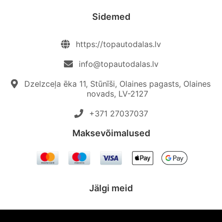
Sidemed
https://topautodalas.lv
info@topautodalas.lv
Dzelzceļa ēka 11, Stūnīši, Olaines pagasts, Olaines
novads, LV-2127
+371 27037037‬
Maksevõimalused
Jälgi meid