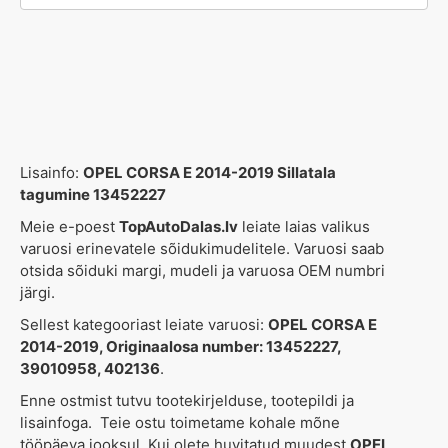
Lisainfo:
OPEL CORSA E 2014-2019 Sillatala
tagumine 13452227
Meie e-poest
TopAutoDalas.lv
leiate laias valikus
varuosi erinevatele sõidukimudelitele. Varuosi saab
otsida sõiduki margi, mudeli ja varuosa OEM numbri
järgi.
Sellest kategooriast leiate varuosi:
OPEL CORSA E
2014-2019, Originaalosa number: 13452227,
39010958, 402136
.
Enne ostmist tutvu tootekirjelduse, tootepildi ja
lisainfoga. Teie ostu toimetame kohale mõne
tööpäeva jooksul. Kui olete huvitatud muudest
OPEL