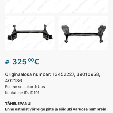
325
€
00
Originaalosa number: 13452227, 39010958,
402136
Eseme seisukord: Uus
Kuulutuse ID: ID101
TÄHELEPANU!
Enne ostmist võrrelge pilte ja sõiduki varuosa numbreid,