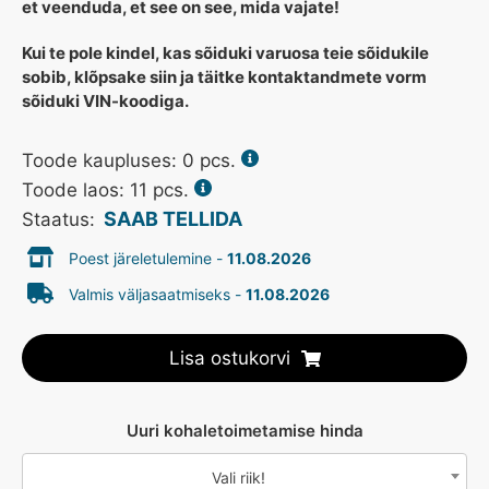
et veenduda, et see on see, mida vajate!
Kui te pole kindel, kas sõiduki varuosa teie sõidukile
sobib, klõpsake siin ja täitke kontaktandmete vorm
sõiduki VIN-koodiga.
Toode kaupluses:
0
pcs.
Toode laos: 11 pcs.
SAAB TELLIDA
Staatus:
Poest järeletulemine -
11.08.2026
Valmis väljasaatmiseks -
11.08.2026
Lisa ostukorvi
Uuri kohaletoimetamise hinda
Vali riik!