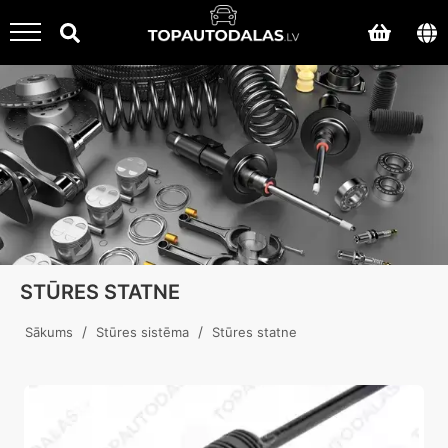
STŪRES STATNE
/
/
Sākums
Stūres sistēma
Stūres statne