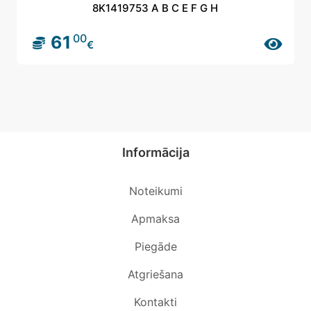
8K1419753 A B C E F G H
00
61
€
Informācija
Noteikumi
Apmaksa
Piegāde
Atgriešana
Kontakti