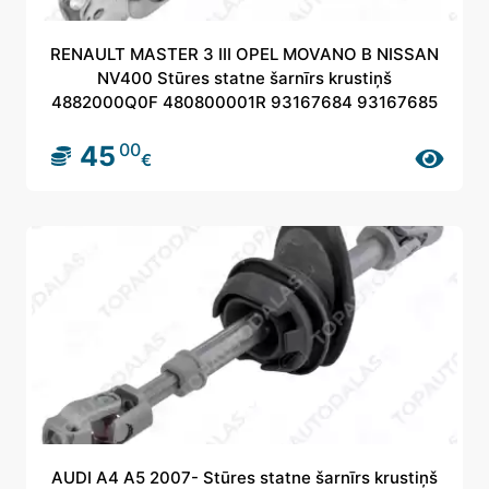
RENAULT MASTER 3 III OPEL MOVANO B NISSAN
NV400 Stūres statne šarnīrs krustiņš
4882000Q0F 480800001R 93167684 93167685
00
45
€
AUDI A4 A5 2007- Stūres statne šarnīrs krustiņš