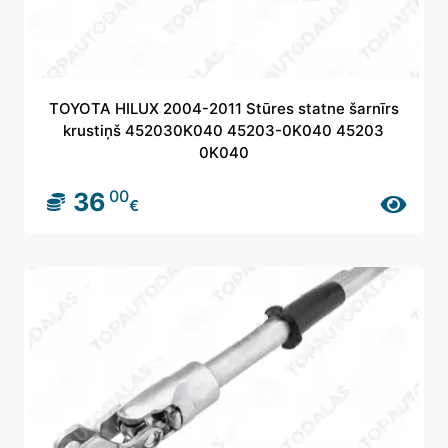
TOYOTA HILUX 2004-2011 Stūres statne šarnīrs
krustiņš 452030K040 45203-0K040 45203
0K040
00
36
€