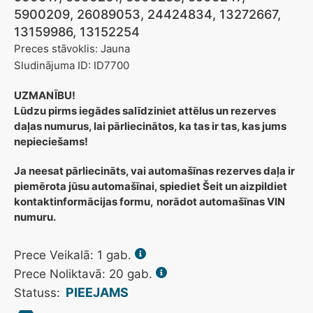
5900209, 26089053, 24424834, 13272667,
13159986, 13152254
Preces stāvoklis: Jauna
Sludinājuma ID: ID7700
UZMANĪBU!
Lūdzu pirms iegādes salīdziniet attēlus un rezerves
daļas numurus, lai pārliecinātos, ka tas ir tas, kas jums
nepieciešams!
Ja neesat pārliecināts, vai automašīnas rezerves daļa ir
piemērota jūsu automašīnai, spiediet Šeit un aizpildiet
kontaktinformācijas formu,
norādot automašīnas VIN
numuru.
Prece Veikalā:
1
gab.
Prece Noliktavā: 20 gab.
PIEEJAMS
Statuss: