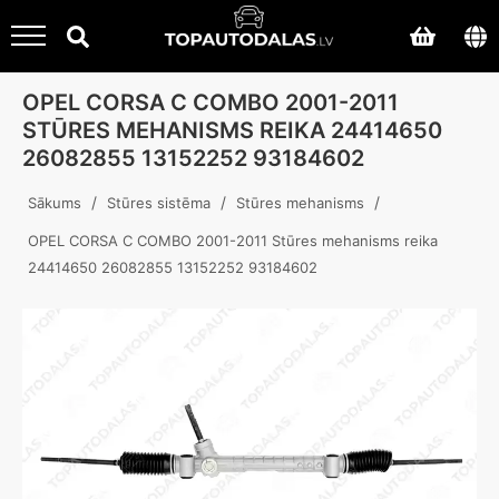
OPEL CORSA C COMBO 2001-2011
STŪRES MEHANISMS REIKA 24414650
26082855 13152252 93184602
/
/
/
Sākums
Stūres sistēma
Stūres mehanisms
OPEL CORSA C COMBO 2001-2011 Stūres mehanisms reika
24414650 26082855 13152252 93184602