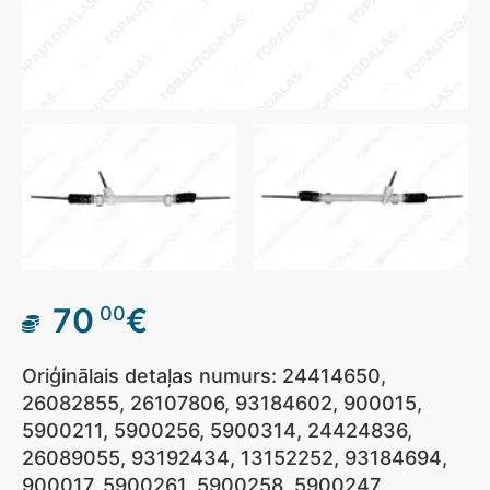
70
€
00
Oriģinālais detaļas numurs: 24414650,
26082855, 26107806, 93184602, 900015,
5900211, 5900256, 5900314, 24424836,
26089055, 93192434, 13152252, 93184694,
900017, 5900261, 5900258, 5900247,