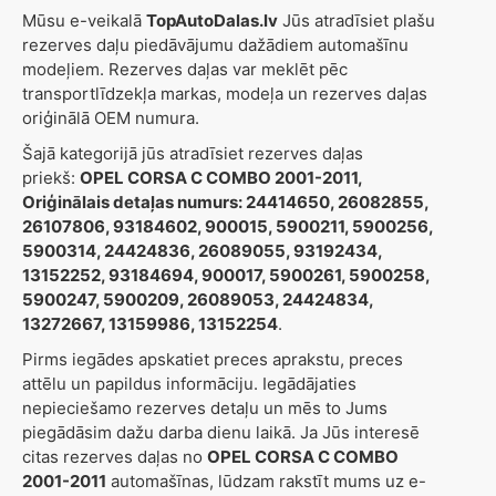
Mūsu e-veikalā
TopAutoDalas.lv
Jūs atradīsiet plašu
rezerves daļu piedāvājumu dažādiem automašīnu
modeļiem. Rezerves daļas var meklēt pēc
transportlīdzekļa markas, modeļa un rezerves daļas
oriģinālā OEM numura.
Šajā kategorijā jūs atradīsiet rezerves daļas
priekš:
OPEL CORSA C COMBO 2001-2011,
Oriģinālais detaļas numurs: 24414650, 26082855,
26107806, 93184602, 900015, 5900211, 5900256,
5900314, 24424836, 26089055, 93192434,
13152252, 93184694, 900017, 5900261, 5900258,
5900247, 5900209, 26089053, 24424834,
13272667, 13159986, 13152254
.
Pirms iegādes apskatiet preces aprakstu, preces
attēlu un papildus informāciju. Iegādājaties
nepieciešamo rezerves detaļu un mēs to Jums
piegādāsim dažu darba dienu laikā. Ja Jūs interesē
citas rezerves daļas no
OPEL CORSA C COMBO
2001-2011
automašīnas, lūdzam rakstīt mums uz e-