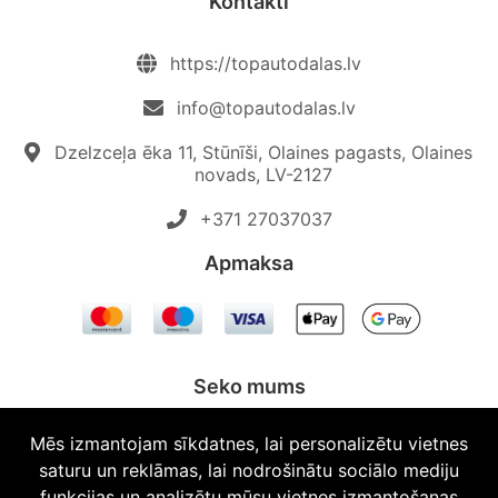
Kontakti
https://topautodalas.lv
info@topautodalas.lv
Dzelzceļa ēka 11, Stūnīši, Olaines pagasts, Olaines
novads, LV-2127
+371 27037037‬
Apmaksa
Seko mums
Mēs izmantojam sīkdatnes, lai personalizētu vietnes
saturu un reklāmas, lai nodrošinātu sociālo mediju
funkcijas un analizētu mūsu vietnes izmantošanas