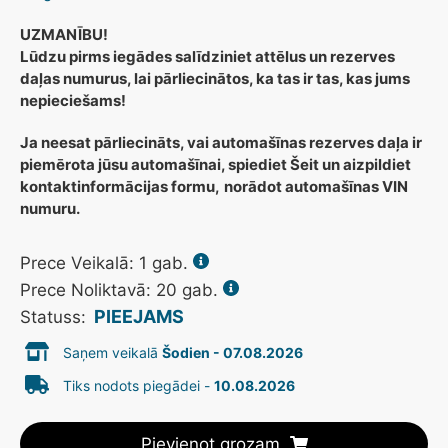
UZMANĪBU!
Lūdzu pirms iegādes salīdziniet attēlus un rezerves
daļas numurus, lai pārliecinātos, ka tas ir tas, kas jums
nepieciešams!
Ja neesat pārliecināts, vai automašīnas rezerves daļa ir
piemērota jūsu automašīnai, spiediet Šeit un aizpildiet
kontaktinformācijas formu,
norādot automašīnas VIN
numuru.
Prece Veikalā:
1
gab.
Prece Noliktavā: 20 gab.
PIEEJAMS
Statuss:
Saņem veikalā
Šodien - 07.08.2026
Tiks nodots piegādei -
10.08.2026
Pievienot grozam