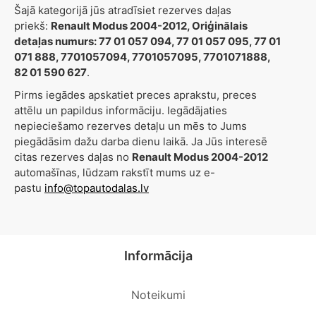
Šajā kategorijā jūs atradīsiet rezerves daļas
priekš:
Renault Modus 2004-2012, Oriģinālais
detaļas numurs: 77 01 057 094, 77 01 057 095, 77 01
071 888, 7701057094, 7701057095, 7701071888,
82 01 590 627
.
Pirms iegādes apskatiet preces aprakstu, preces
attēlu un papildus informāciju. Iegādājaties
nepieciešamo rezerves detaļu un mēs to Jums
piegādāsim dažu darba dienu laikā. Ja Jūs interesē
citas rezerves daļas no
Renault Modus 2004-2012
automašīnas, lūdzam rakstīt mums uz e-
pastu
info@topautodalas.lv
Informācija
Noteikumi