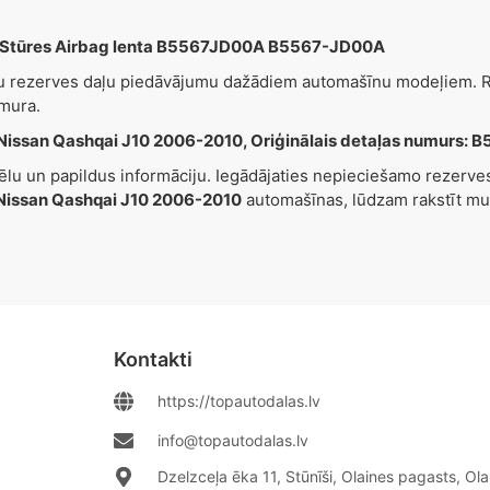
 Stūres Airbag lenta B5567JD00A B5567-JD00A
šu rezerves daļu piedāvājumu dažādiem automašīnu modeļiem. Re
mura.
Nissan Qashqai J10 2006-2010, Oriģinālais detaļas numurs
tēlu un papildus informāciju. Iegādājaties nepieciešamo rezerv
Nissan Qashqai J10 2006-2010
automašīnas, lūdzam rakstīt m
Kontakti
https://topautodalas.lv
info@topautodalas.lv
Dzelzceļa ēka 11, Stūnīši, Olaines pagasts, Ol