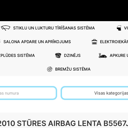
STIKLU UN LUKTURU TĪRĪŠANAS SISTĒMA
V
SALONA APDARE UN APRĪKOJUMS
ELEKTROIEKĀ
ZPLŪDES SISTĒMA
DZINĒJS
APKURE 
BREMŽU SISTĒMA
Visas kategorija
2010 STŪRES AIRBAG LENTA B556