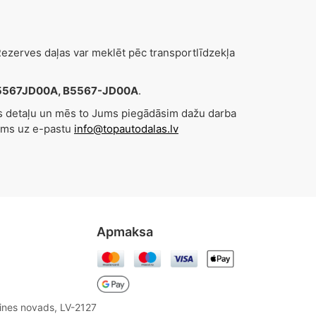
zerves daļas var meklēt pēc transportlīdzekļa
: B5567JD00A, B5567-JD00A
.
es detaļu un mēs to Jums piegādāsim dažu darba
ums uz e-pastu
info@topautodalas.lv
Apmaksa
aines novads, LV-2127