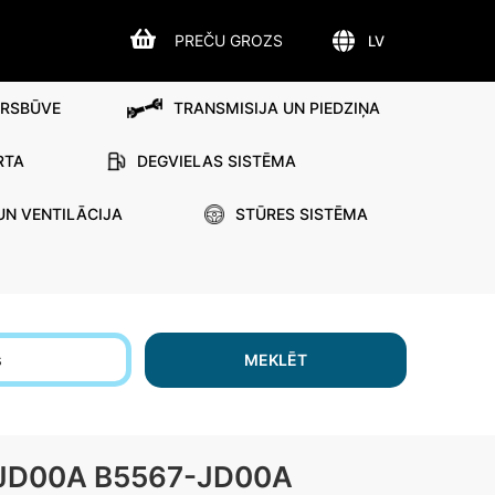
PREČU GROZS
LV
IRSBŪVE
TRANSMISIJA UN PIEDZIŅA
RTA
DEGVIELAS SISTĒMA
UN VENTILĀCIJA
STŪRES SISTĒMA
s
MEKLĒT
7JD00A B5567-JD00A