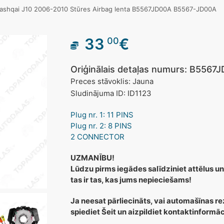
ashqai J10 2006-2010 Stūres Airbag lenta B5567JD00A B5567-JD00A
33
€
00
Oriģinālais detaļas numurs: B556
Preces stāvoklis: Jauna
Sludinājuma ID: ID1123
Plug nr. 1: 11 PINS
Plug nr. 2: 8 PINS
2 CONNECTOR
UZMANĪBU!
Lūdzu pirms iegādes salīdziniet attēlus un
tas ir tas, kas jums nepieciešams!
Ja neesat pārliecināts, vai automašīnas re
spiediet Šeit un aizpildiet kontaktinformā