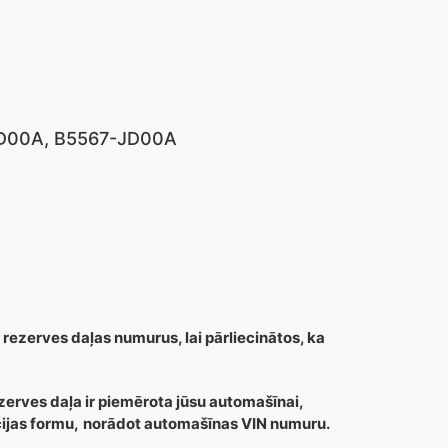
7JD00A, B5567-JD00A
 rezerves daļas numurus, lai pārliecinātos, ka
zerves daļa ir piemērota jūsu automašīnai,
cijas formu,
norādot automašīnas VIN numuru.