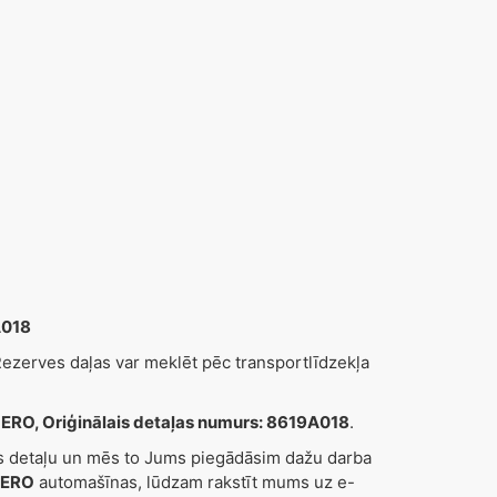
A018
zerves daļas var meklēt pēc transportlīdzekļa
, Oriģinālais detaļas numurs: 8619A018
.
es detaļu un mēs to Jums piegādāsim dažu darba
JERO
automašīnas, lūdzam rakstīt mums uz e-