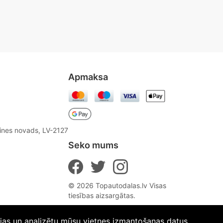
Apmaksa
aines novads, LV-2127
Seko mums
© 2026 Topautodalas.lv Visas
tiesības aizsargātas.
ijas un analizētu mūsu vietnes izmantošanas datus.