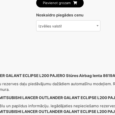
Pievienot grozam
Noskaidro piegādes cenu
Izvēlies valsti!
 GALANT ECLIPSE L200 PAJERO Stūres Airbag lenta 8619
šu rezerves daļu piedāvājumu dažādiem automašīnu modeļiem. Re
mura.
MITSUBISHI LANCER OUTLANDER GALANT ECLIPSE L200 PAJERO
tēlu un papildus informāciju. Iegādājaties nepieciešamo rezerv
MITSUBISHI LANCER OUTLANDER GALANT ECLIPSE L200 PA