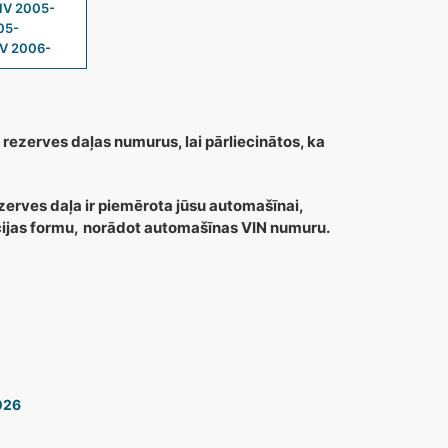
IV 2005-
05-
IV 2006-
 rezerves daļas numurus, lai pārliecinātos, ka
zerves daļa ir piemērota jūsu automašīnai,
cijas formu,
norādot automašīnas VIN numuru.
026