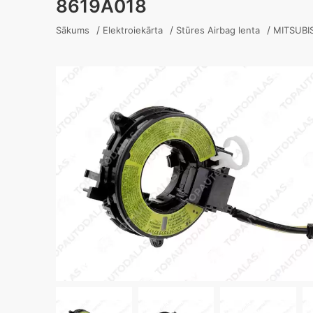
8619A018
/
/
/
Sākums
Elektroiekārta
Stūres Airbag lenta
MITSUBI