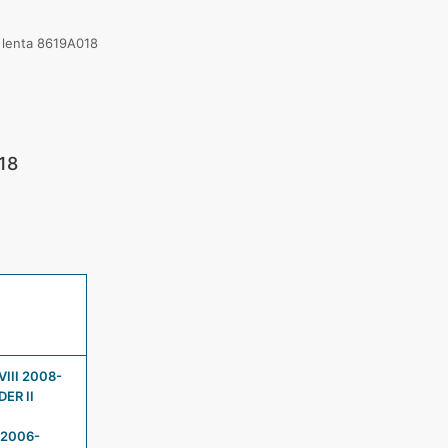
lenta 8619A018
018
III 2008-
ER II
 2006-