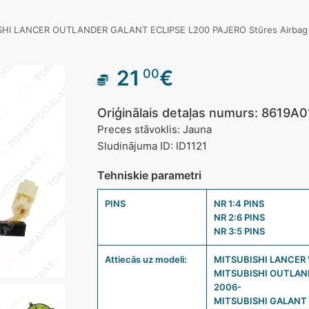
SHI LANCER OUTLANDER GALANT ECLIPSE L200 PAJERO Stūres Airbag 
21
€
00
Oriģinālais detaļas numurs: 8619A
Preces stāvoklis: Jauna
Sludinājuma ID: ID1121
Tehniskie parametri
PINS
NR 1:4 PINS
NR 2:6 PINS
NR 3:5 PINS
Attiecās uz modeli:
MITSUBISHI LANCER V
MITSUBISHI OUTLAND
2006-
MITSUBISHI GALANT