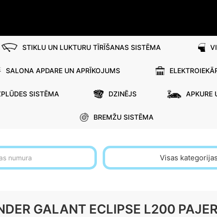
STIKLU UN LUKTURU TĪRĪŠANAS SISTĒMA
V
SALONA APDARE UN APRĪKOJUMS
ELEKTROIEKĀ
ZPLŪDES SISTĒMA
DZINĒJS
APKURE 
BREMŽU SISTĒMA
Visas kategorija
NDER GALANT ECLIPSE L200 PAJE