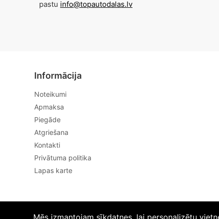
pastu
info@topautodalas.lv
Informācija
Noteikumi
Apmaksa
Piegāde
Atgriešana
Kontakti
Privātuma politika
Lapas karte
Mēs izmantojam sīkdatnes, lai personalizētu vietn