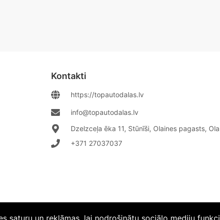
Kontakti
https://topautodalas.lv
info@topautodalas.lv
Dzelzceļa ēka 11, Stūnīši, Olaines pagasts, Ol
+371 27037037‬
es saturu un reklāmas, lai nodrošinātu sociālo mediju funkc