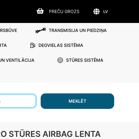
PREČU GROZS
LV
IRSBŪVE
TRANSMISIJA UN PIEDZIŅA
RTA
DEGVIELAS SISTĒMA
UN VENTILĀCIJA
STŪRES SISTĒMA
s
MEKLĒT
RO STŪRES AIRBAG LENTA