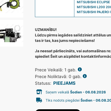
MITSUBISHI ECLIPSE 
MITSUBISHI L200 20
MITSUBISHI PAJERO 
UZMANĪBU!
Lūdzu pirms iegādes salīdziniet attēlus un
tas ir tas, kas jums nepieciešams!
Ja neesat pārliecināts, vai automašīnas re
spiediet Šeit un aizpildiet kontaktinformā
Prece Veikalā:
1
gab.
Prece Noliktavā: 0 gab.
PIEEJAMS
Statuss:
Saņem veikalā
Šodien - 06.08.2026
Tiks nodots piegādei
Šodien - 06.08.2