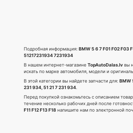
Подробная информация:
BMW 5 6 7 F01 F02 F03 
51217231934 7231934
В нашем интернет-магазине
TopAutoDalas.lv
вы н
искать по марке автомобиля, модели и оригинал
В этой категории вы найдете запчасти для:
BMW 5
231 934, 51 21 7 231 934
.
Перед покупкой ознакомьтесь с описанием това
течение несколько рабочих дней после готовнос
F11 F12 F13 F18
напишите нам по электронной по