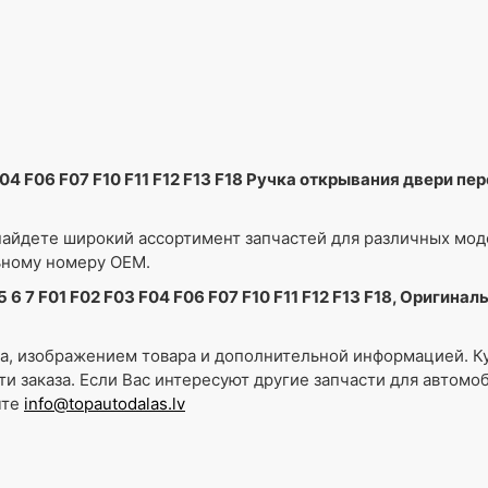
F04 F06 F07 F10 F11 F12 F13 F18 Ручка открывания двери 
айдете широкий ассортимент запчастей для различных мо
ьному номеру OEM.
 6 7 F01 F02 F03 F04 F06 F07 F10 F11 F12 F13 F18, Оригина
ра, изображением товара и дополнительной информацией. К
ти заказа. Если Вас интересуют другие запчасти для автом
чте
info@topautodalas.lv