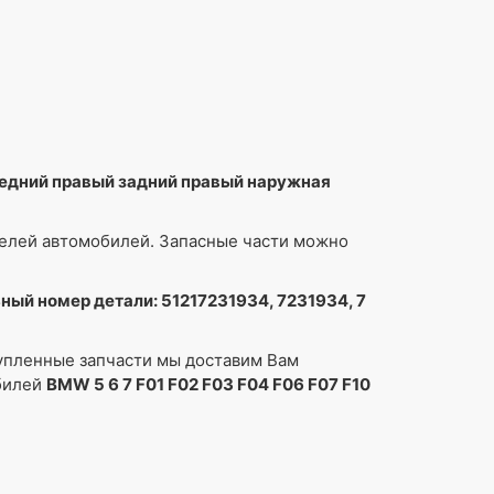
передний правый задний правый наружная
делей автомобилей. Запасные части можно
льный номер детали: 51217231934, 7231934, 7
упленные запчасти мы доставим Вам
обилей
BMW 5 6 7 F01 F02 F03 F04 F06 F07 F10