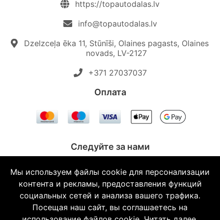
https://topautodalas.lv
info@topautodalas.lv
Dzelzceļa ēka 11, Stūnīši, Olaines pagasts, Olaines
novads, LV-2127
+371 27037037‬
Oплата
Следуйте за нами
Мы используем файлы cookie для персонализации
контента и рекламы, предоставления функций
социальных сетей и анализа вашего трафика.
© 2026 Topautodalas.lv Все права защищены.
Посещая наш сайт, вы соглашаетесь на
использование файлов cookie.
Читать далее.