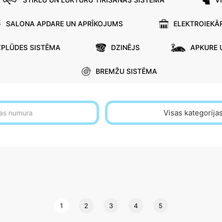
SALONA APDARE UN APRĪKOJUMS
ELEKTROIEKĀ
ZPLŪDES SISTĒMA
DZINĒJS
APKURE 
BREMŽU SISTĒMA
Visas kategorija
1
2
3
4
5