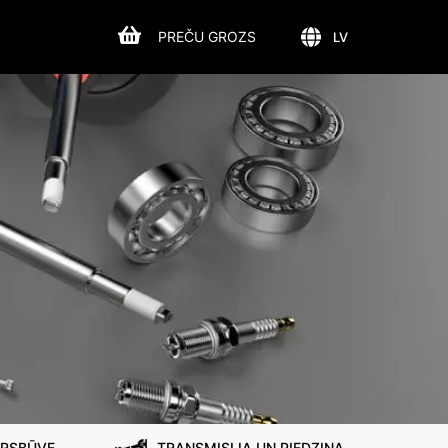
PREČU GROZS
LV
IRSBŪVE
TRANSMISIJA UN PIEDZIŅA