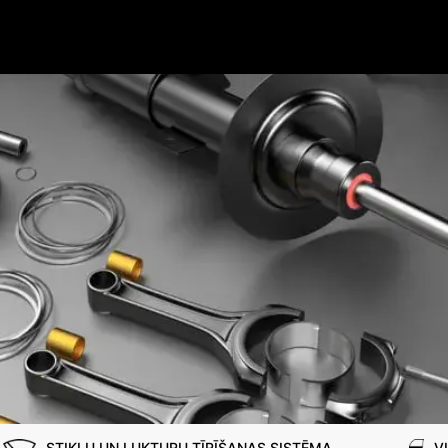
STIKLU UN LUKTURU TĪRĪŠANAS SISTĒMA
V