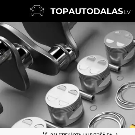
BALSTIEKĀRTA UN RITOŠĀ DAĻA