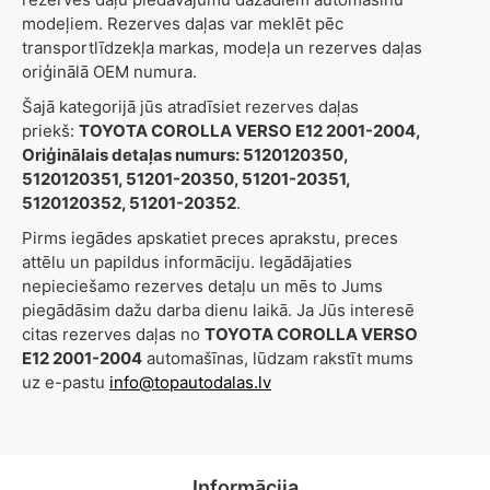
modeļiem. Rezerves daļas var meklēt pēc
transportlīdzekļa markas, modeļa un rezerves daļas
oriģinālā OEM numura.
Šajā kategorijā jūs atradīsiet rezerves daļas
priekš:
TOYOTA COROLLA VERSO E12 2001-2004,
Oriģinālais detaļas numurs: 5120120350,
5120120351, 51201-20350, 51201-20351,
5120120352, 51201-20352
.
Pirms iegādes apskatiet preces aprakstu, preces
attēlu un papildus informāciju. Iegādājaties
nepieciešamo rezerves detaļu un mēs to Jums
piegādāsim dažu darba dienu laikā. Ja Jūs interesē
citas rezerves daļas no
TOYOTA COROLLA VERSO
E12 2001-2004
automašīnas, lūdzam rakstīt mums
uz e-pastu
info@topautodalas.lv
Informācija