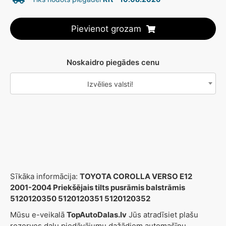
Pievienot grozam
Noskaidro piegādes cenu
Izvēlies valsti!
Sīkāka informācija:
TOYOTA COROLLA VERSO E12
2001-2004 Priekšējais tilts pusrāmis balstrāmis
5120120350 5120120351 5120120352
Mūsu e-veikalā
TopAutoDalas.lv
Jūs atradīsiet plašu
rezerves daļu piedāvājumu dažādiem automašīnu