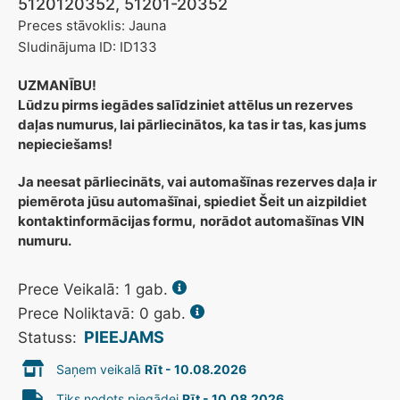
5120120352, 51201-20352
Preces stāvoklis: Jauna
Sludinājuma ID: ID133
UZMANĪBU!
Lūdzu pirms iegādes salīdziniet attēlus un rezerves
daļas numurus, lai pārliecinātos, ka tas ir tas, kas jums
nepieciešams!
Ja neesat pārliecināts, vai automašīnas rezerves daļa ir
piemērota jūsu automašīnai, spiediet Šeit un aizpildiet
kontaktinformācijas formu,
norādot automašīnas VIN
numuru.
Prece Veikalā:
1
gab.
Prece Noliktavā: 0 gab.
PIEEJAMS
Statuss:
Saņem veikalā
Rīt - 10.08.2026
Tiks nodots piegādei
Rīt - 10.08.2026