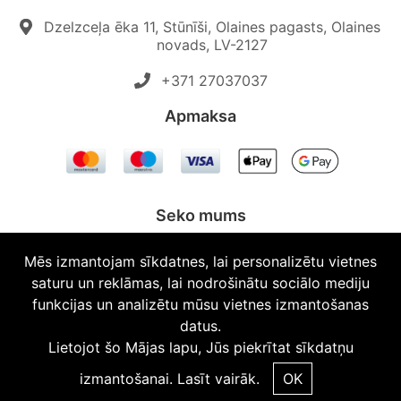
Dzelzceļa ēka 11, Stūnīši, Olaines pagasts, Olaines
novads, LV-2127
+371 27037037‬
Apmaksa
Seko mums
Mēs izmantojam sīkdatnes, lai personalizētu vietnes
saturu un reklāmas, lai nodrošinātu sociālo mediju
funkcijas un analizētu mūsu vietnes izmantošanas
© 2026 Topautodalas.lv Visas tiesības aizsargātas.
datus.
Lietojot šo Mājas lapu, Jūs piekrītat sīkdatņu
izmantošanai.
Lasīt vairāk.
OK