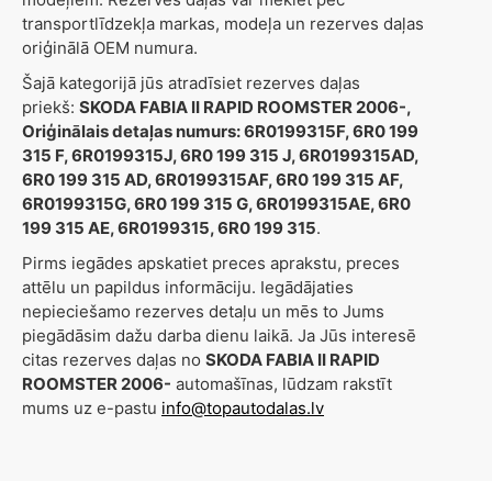
transportlīdzekļa markas, modeļa un rezerves daļas
oriģinālā OEM numura.
Šajā kategorijā jūs atradīsiet rezerves daļas
priekš:
SKODA FABIA II RAPID ROOMSTER 2006-,
Oriģinālais detaļas numurs: 6R0199315F, 6R0 199
315 F, 6R0199315J, 6R0 199 315 J, 6R0199315AD,
6R0 199 315 AD, 6R0199315AF, 6R0 199 315 AF,
6R0199315G, 6R0 199 315 G, 6R0199315AE, 6R0
199 315 AE, 6R0199315, 6R0 199 315
.
Pirms iegādes apskatiet preces aprakstu, preces
attēlu un papildus informāciju. Iegādājaties
nepieciešamo rezerves detaļu un mēs to Jums
piegādāsim dažu darba dienu laikā. Ja Jūs interesē
citas rezerves daļas no
SKODA FABIA II RAPID
ROOMSTER 2006-
automašīnas, lūdzam rakstīt
mums uz e-pastu
info@topautodalas.lv