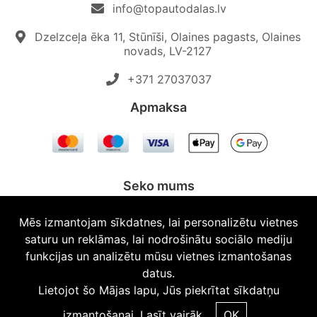
info@topautodalas.lv
Dzelzceļa ēka 11, Stūnīši, Olaines pagasts, Olaines
novads, LV-2127
+371 27037037‬
Apmaksa
Seko mums
Mēs izmantojam sīkdatnes, lai personalizētu vietnes
saturu un reklāmas, lai nodrošinātu sociālo mediju
funkcijas un analizētu mūsu vietnes izmantošanas
© 2026 Topautodalas.lv Visas tiesības aizsargātas.
datus.
Lietojot šo Mājas lapu, Jūs piekrītat sīkdatņu
izmantošanai.
Lasīt vairāk.
OK