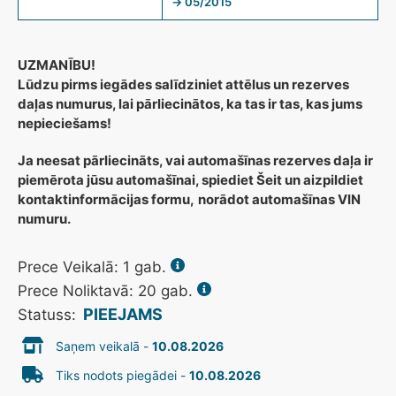
→ 05/2015
UZMANĪBU!
Lūdzu pirms iegādes salīdziniet attēlus un rezerves
daļas numurus, lai pārliecinātos, ka tas ir tas, kas jums
nepieciešams!
Ja neesat pārliecināts, vai automašīnas rezerves daļa ir
piemērota jūsu automašīnai, spiediet Šeit un aizpildiet
kontaktinformācijas formu,
norādot automašīnas VIN
numuru.
Prece Veikalā:
1
gab.
Prece Noliktavā: 20 gab.
PIEEJAMS
Statuss:
Saņem veikalā -
10.08.2026
Tiks nodots piegādei -
10.08.2026