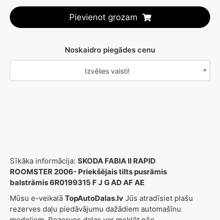
Pievienot grozam
Noskaidro piegādes cenu
Izvēlies valsti!
Sīkāka informācija:
SKODA FABIA II RAPID
ROOMSTER 2006- Priekšējais tilts pusrāmis
balstrāmis 6R0199315 F J G AD AF AE
Mūsu e-veikalā
TopAutoDalas.lv
Jūs atradīsiet plašu
rezerves daļu piedāvājumu dažādiem automašīnu
modeļiem. Rezerves daļas var meklēt pēc