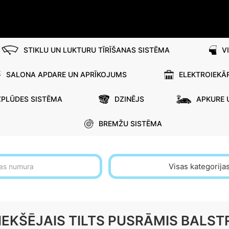
STIKLU UN LUKTURU TĪRĪŠANAS SISTĒMA
V
SALONA APDARE UN APRĪKOJUMS
ELEKTROIEKĀ
ZPLŪDES SISTĒMA
DZINĒJS
APKURE 
BREMŽU SISTĒMA
Visas kategorija
IEKŠĒJAIS TILTS PUSRĀMIS BALST