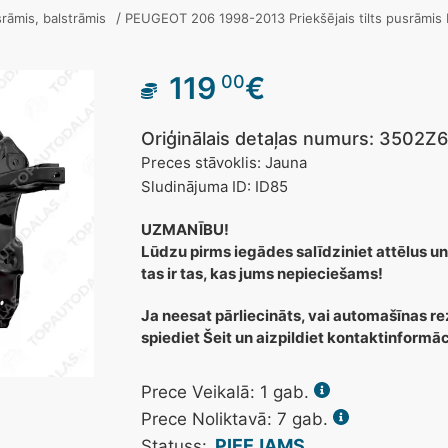
/
usrāmis, balstrāmis
PEUGEOT 206 1998-2013 Priekšējais tilts pusrāmis
119
€
00
Oriģinālais detaļas numurs: 3502
Preces stāvoklis: Jauna
Sludinājuma ID: ID85
UZMANĪBU!
Lūdzu pirms iegādes salīdziniet attēlus un
tas ir tas, kas jums nepieciešams!
Ja neesat pārliecināts, vai automašīnas re
spiediet Šeit un aizpildiet kontaktinformā
Prece Veikalā:
1
gab.
Prece Noliktavā: 7 gab.
PIEEJAMS
Statuss: