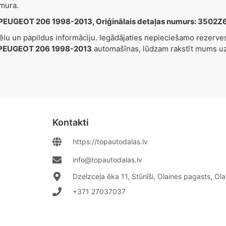
mura.
PEUGEOT 206 1998-2013, Oriģinālais detaļas numurs: 3502
tēlu un papildus informāciju. Iegādājaties nepieciešamo rezerv
PEUGEOT 206 1998-2013
automašīnas, lūdzam rakstīt mums u
Kontakti
https://topautodalas.lv
info@topautodalas.lv
Dzelzceļa ēka 11, Stūnīši, Olaines pagasts, Ol
+371 27037037‬