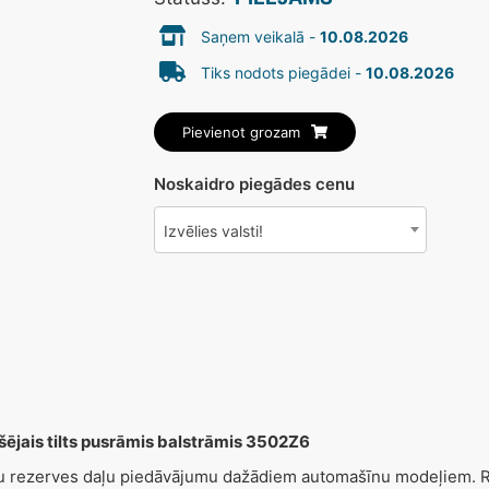
Saņem veikalā -
10.08.2026
Tiks nodots piegādei -
10.08.2026
Pievienot grozam
Noskaidro piegādes cenu
Izvēlies valsti!
jais tilts pusrāmis balstrāmis 3502Z6
šu rezerves daļu piedāvājumu dažādiem automašīnu modeļiem. Re