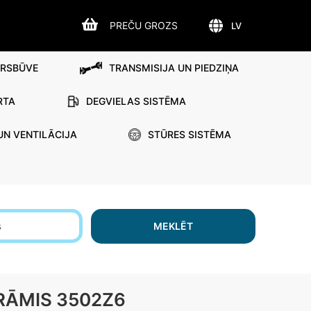
PREČU GROZS
LV
IRSBŪVE
TRANSMISIJA UN PIEDZIŅA
RTA
DEGVIELAS SISTĒMA
UN VENTILĀCIJA
STŪRES SISTĒMA
s
MEKLĒT
RĀMIS 3502Z6