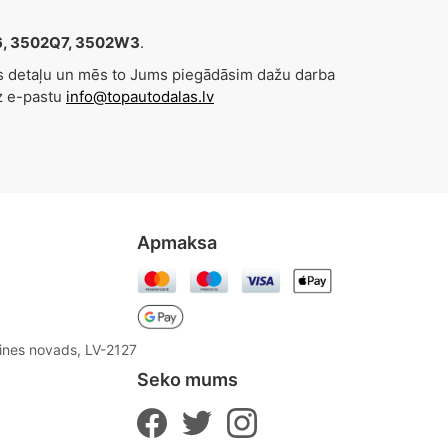
Z6, 3502Q7, 3502W3
.
es detaļu un mēs to Jums piegādāsim dažu darba
z e-pastu
info@topautodalas.lv
Apmaksa
aines novads, LV-2127
Seko mums