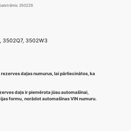
 balstrāmis 3502Z6
Z6, 3502Q7, 3502W3
 rezerves daļas numurus, lai pārliecinātos, ka
zerves daļa ir piemērota jūsu automašīnai,
cijas formu,
norādot automašīnas VIN numuru.