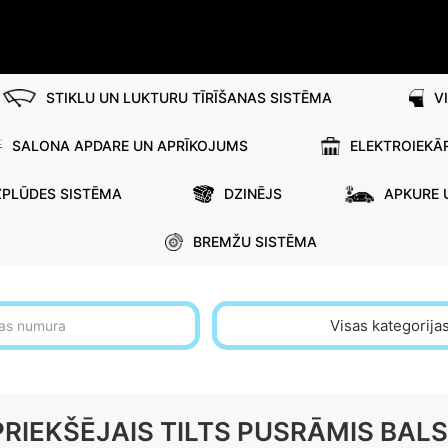
STIKLU UN LUKTURU TĪRĪŠANAS SISTĒMA
V
SALONA APDARE UN APRĪKOJUMS
ELEKTROIEKĀ
ZPLŪDES SISTĒMA
DZINĒJS
APKURE 
BREMŽU SISTĒMA
Visas kategorija
PRIEKŠĒJAIS TILTS PUSRĀMIS BAL