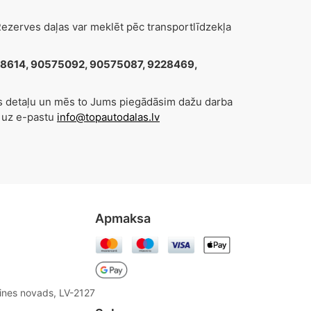
zerves daļas var meklēt pēc transportlīdzekļa
468614, 90575092, 90575087, 9228469,
es detaļu un mēs to Jums piegādāsim dažu darba
 uz e-pastu
info@topautodalas.lv
Apmaksa
aines novads, LV-2127