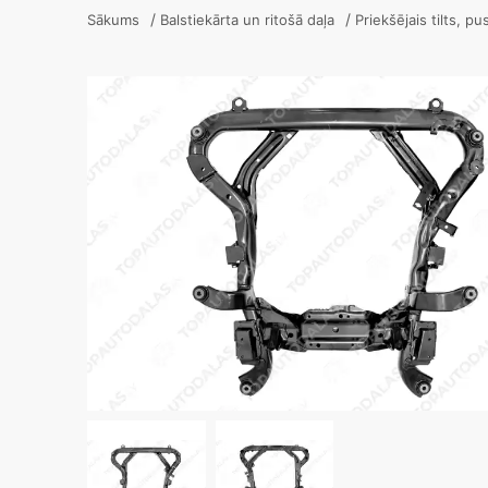
/
/
Sākums
Balstiekārta un ritošā daļa
Priekšējais tilts, p