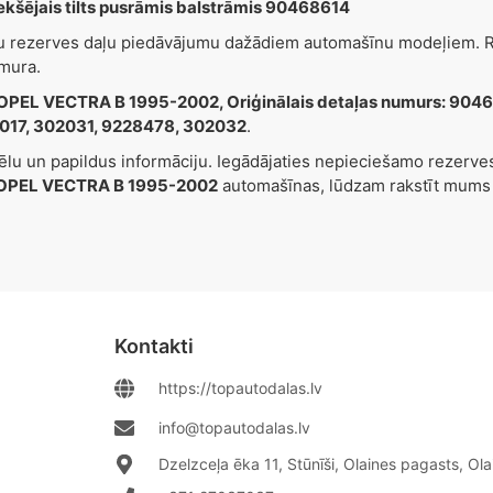
šējais tilts pusrāmis balstrāmis 90468614
šu rezerves daļu piedāvājumu dažādiem automašīnu modeļiem. Re
mura.
OPEL VECTRA B 1995-2002, Oriģinālais detaļas numurs: 90
017, 302031, 9228478, 302032
.
tēlu un papildus informāciju. Iegādājaties nepieciešamo rezerv
OPEL VECTRA B 1995-2002
automašīnas, lūdzam rakstīt mums
Kontakti
https://topautodalas.lv
info@topautodalas.lv
Dzelzceļa ēka 11, Stūnīši, Olaines pagasts, Ol