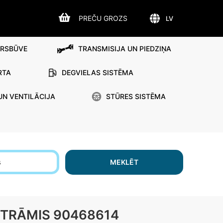
PREČU GROZS
LV
IRSBŪVE
TRANSMISIJA UN PIEDZIŅA
RTA
DEGVIELAS SISTĒMA
UN VENTILĀCIJA
STŪRES SISTĒMA
s
MEKLĒT
STRĀMIS 90468614