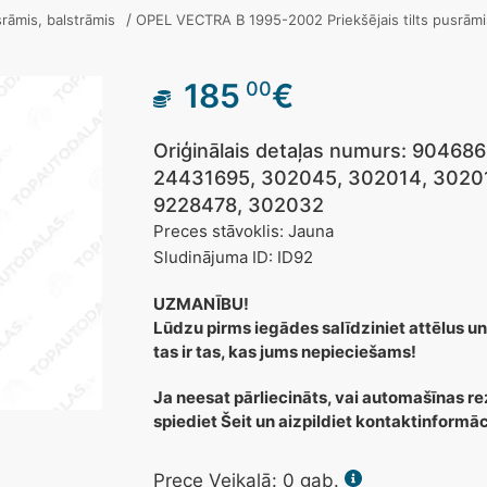
/
usrāmis, balstrāmis
OPEL VECTRA B 1995-2002 Priekšējais tilts pusrām
185
€
00
Oriģinālais detaļas numurs: 9046
24431695, 302045, 302014, 30201
9228478, 302032
Preces stāvoklis: Jauna
Sludinājuma ID: ID92
UZMANĪBU!
Lūdzu pirms iegādes salīdziniet attēlus un
tas ir tas, kas jums nepieciešams!
Ja neesat pārliecināts, vai automašīnas re
spiediet Šeit un aizpildiet kontaktinformā
Prece Veikalā:
0
gab.