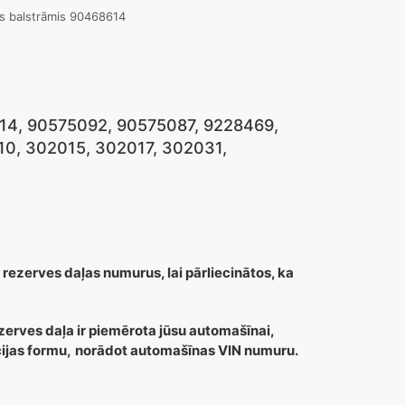
is balstrāmis 90468614
8614, 90575092, 90575087, 9228469,
0, 302015, 302017, 302031,
 rezerves daļas numurus, lai pārliecinātos, ka
zerves daļa ir piemērota jūsu automašīnai,
cijas formu,
norādot automašīnas VIN numuru.