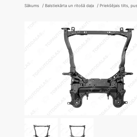
/
/
Sākums
Balstiekārta un ritošā daļa
Priekšējais tilts, p