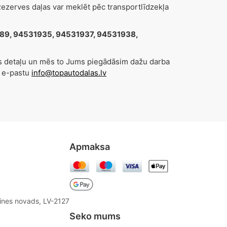
zerves daļas var meklēt pēc transportlīdzekļa
889, 94531935, 94531937, 94531938,
es detaļu un mēs to Jums piegādāsim dažu darba
z e-pastu
info@topautodalas.lv
Apmaksa
aines novads, LV-2127
Seko mums