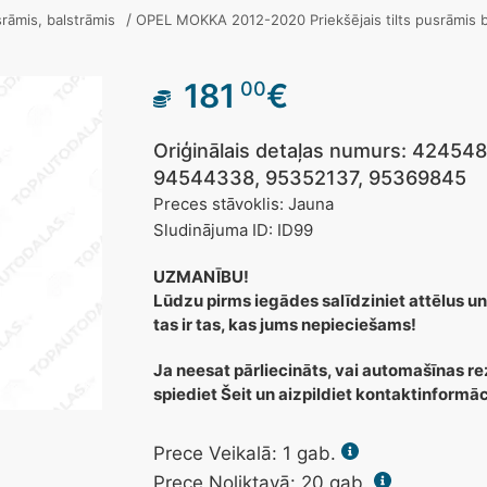
/
usrāmis, balstrāmis
OPEL MOKKA 2012-2020 Priekšējais tilts pusrāmis 
181
€
00
Oriģinālais detaļas numurs: 4245
94544338, 95352137, 95369845
Preces stāvoklis: Jauna
Sludinājuma ID: ID99
UZMANĪBU!
Lūdzu pirms iegādes salīdziniet attēlus un
tas ir tas, kas jums nepieciešams!
Ja neesat pārliecināts, vai automašīnas re
spiediet Šeit un aizpildiet kontaktinformā
Prece Veikalā:
1
gab.
Prece Noliktavā: 20 gab.