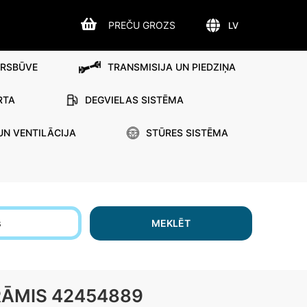
PREČU GROZS
LV
IRSBŪVE
TRANSMISIJA UN PIEDZIŅA
RTA
DEGVIELAS SISTĒMA
UN VENTILĀCIJA
STŪRES SISTĒMA
s
MEKLĒT
RĀMIS 42454889