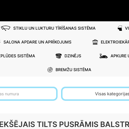
STIKLU UN LUKTURU TĪRĪŠANAS SISTĒMA
V
SALONA APDARE UN APRĪKOJUMS
ELEKTROIEKĀ
ZPLŪDES SISTĒMA
DZINĒJS
APKURE 
BREMŽU SISTĒMA
Visas kategorija
EKŠĒJAIS TILTS PUSRĀMIS BALST