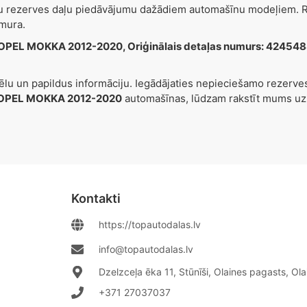
šu rezerves daļu piedāvājumu dažādiem automašīnu modeļiem. Re
mura.
OPEL MOKKA 2012-2020, Oriģinālais detaļas numurs: 42454
tēlu un papildus informāciju. Iegādājaties nepieciešamo rezerv
OPEL MOKKA 2012-2020
automašīnas, lūdzam rakstīt mums u
Kontakti
https://topautodalas.lv
info@topautodalas.lv
Dzelzceļa ēka 11, Stūnīši, Olaines pagasts, Ol
+371 27037037‬