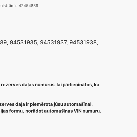
balstrāmis 42454889
4889, 94531935, 94531937, 94531938,
 rezerves daļas numurus, lai pārliecinātos, ka
zerves daļa ir piemērota jūsu automašīnai,
cijas formu,
norādot automašīnas VIN numuru.