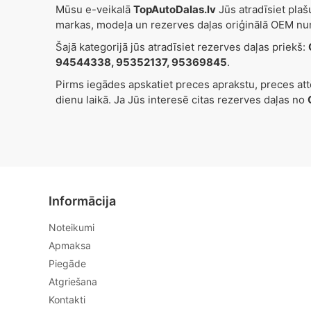
Mūsu e-veikalā
TopAutoDalas.lv
Jūs atradīsiet pla
markas, modeļa un rezerves daļas oriģinālā OEM nu
Šajā kategorijā jūs atradīsiet rezerves daļas priekš:
94544338, 95352137, 95369845
.
Pirms iegādes apskatiet preces aprakstu, preces at
dienu laikā. Ja Jūs interesē citas rezerves daļas no
Informācija
Noteikumi
Apmaksa
Piegāde
Atgriešana
Kontakti