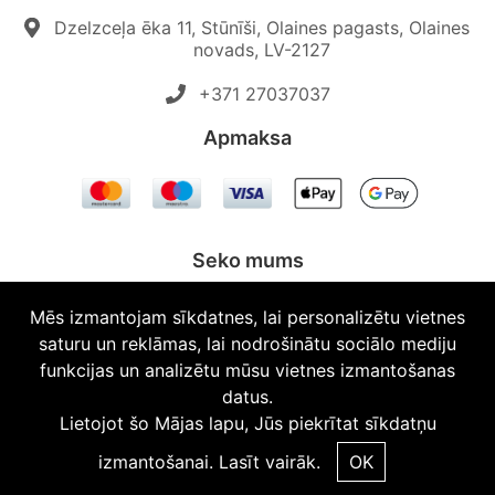
Dzelzceļa ēka 11, Stūnīši, Olaines pagasts, Olaines
novads, LV-2127
+371 27037037‬
Apmaksa
Seko mums
Mēs izmantojam sīkdatnes, lai personalizētu vietnes
saturu un reklāmas, lai nodrošinātu sociālo mediju
funkcijas un analizētu mūsu vietnes izmantošanas
© 2026 Topautodalas.lv Visas tiesības aizsargātas.
datus.
Lietojot šo Mājas lapu, Jūs piekrītat sīkdatņu
izmantošanai.
Lasīt vairāk.
OK