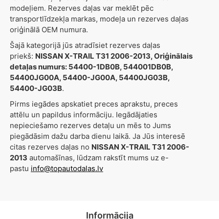
modeļiem. Rezerves daļas var meklēt pēc
transportlīdzekļa markas, modeļa un rezerves daļas
oriģinālā OEM numura.
Šajā kategorijā jūs atradīsiet rezerves daļas
priekš:
NISSAN X-TRAIL T31 2006-2013, Oriģinālais
detaļas numurs: 54400-1DB0B, 544001DB0B,
54400JG00A, 54400-JG00A, 54400JG03B,
54400-JG03B
.
Pirms iegādes apskatiet preces aprakstu, preces
attēlu un papildus informāciju. Iegādājaties
nepieciešamo rezerves detaļu un mēs to Jums
piegādāsim dažu darba dienu laikā. Ja Jūs interesē
citas rezerves daļas no
NISSAN X-TRAIL T31 2006-
2013
automašīnas, lūdzam rakstīt mums uz e-
pastu
info@topautodalas.lv
Informācija