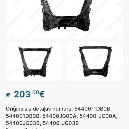
203
€
00
Oriģinālais detaļas numurs: 54400-1DB0B,
544001DB0B, 54400JG00A, 54400-JG00A,
54400JG03B, 54400-JG03B