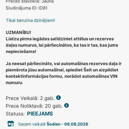
Preces stāvoklis: Jauna
Sludinājuma ID: ID81
Tikai benzina dzinējiem!
UZMANĪBU!
Lūdzu pirms iegādes salīdziniet attēlus un rezerves
daļas numurus, lai pārliecinātos, ka tas ir tas, kas jums
nepieciešams!
Ja neesat pārliecināts, vai automašīnas rezerves daļa ir
piemērota jūsu automašīnai, spiediet Šeit un aizpildiet
kontaktinformācijas formu,
norādot automašīnas VIN
numuru.
Prece Veikalā:
2
gab.
Prece Noliktavā: 20 gab.
PIEEJAMS
Statuss:
Saņem veikalā
Šodien - 06.08.2026