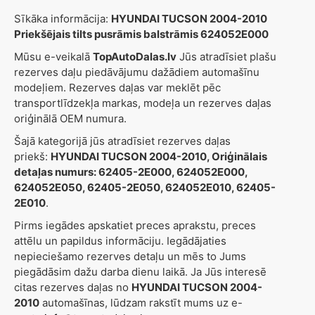
Sīkāka informācija:
HYUNDAI TUCSON 2004-2010
Priekšējais tilts pusrāmis balstrāmis 624052E000
Mūsu e-veikalā
TopAutoDalas.lv
Jūs atradīsiet plašu
rezerves daļu piedāvājumu dažādiem automašīnu
modeļiem. Rezerves daļas var meklēt pēc
transportlīdzekļa markas, modeļa un rezerves daļas
oriģinālā OEM numura.
Šajā kategorijā jūs atradīsiet rezerves daļas
priekš:
HYUNDAI TUCSON 2004-2010, Oriģinālais
detaļas numurs: 62405-2E000, 624052E000,
624052E050, 62405-2E050, 624052E010, 62405-
2E010
.
Pirms iegādes apskatiet preces aprakstu, preces
attēlu un papildus informāciju. Iegādājaties
nepieciešamo rezerves detaļu un mēs to Jums
piegādāsim dažu darba dienu laikā. Ja Jūs interesē
citas rezerves daļas no
HYUNDAI TUCSON 2004-
2010
automašīnas, lūdzam rakstīt mums uz e-