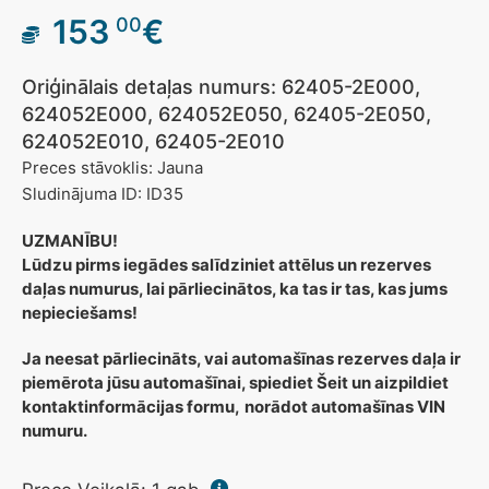
153
€
00
Oriģinālais detaļas numurs: 62405-2E000,
624052E000, 624052E050, 62405-2E050,
624052E010, 62405-2E010
Preces stāvoklis: Jauna
Sludinājuma ID: ID35
UZMANĪBU!
Lūdzu pirms iegādes salīdziniet attēlus un rezerves
daļas numurus, lai pārliecinātos, ka tas ir tas, kas jums
nepieciešams!
Ja neesat pārliecināts, vai automašīnas rezerves daļa ir
piemērota jūsu automašīnai, spiediet Šeit un aizpildiet
kontaktinformācijas formu,
norādot automašīnas VIN
numuru.