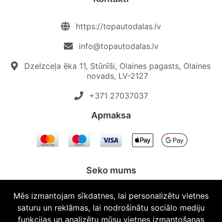
https://topautodalas.lv
info@topautodalas.lv
Dzelzceļa ēka 11, Stūnīši, Olaines pagasts, Olaines
novads, LV-2127
+371 27037037‬
Apmaksa
Seko mums
Mēs izmantojam sīkdatnes, lai personalizētu vietnes
saturu un reklāmas, lai nodrošinātu sociālo mediju
funkcijas un analizētu mūsu vietnes izmantošanas