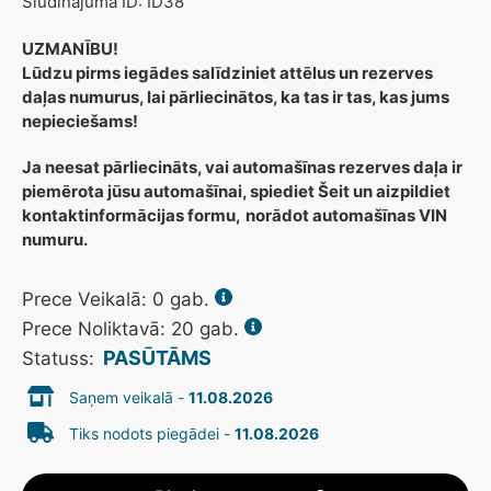
Sludinājuma ID: ID38
UZMANĪBU!
Lūdzu pirms iegādes salīdziniet attēlus un rezerves
daļas numurus, lai pārliecinātos, ka tas ir tas, kas jums
nepieciešams!
Ja neesat pārliecināts, vai automašīnas rezerves daļa ir
piemērota jūsu automašīnai, spiediet Šeit un aizpildiet
kontaktinformācijas formu,
norādot automašīnas VIN
numuru.
Prece Veikalā:
0
gab.
Prece Noliktavā: 20 gab.
PASŪTĀMS
Statuss:
Saņem veikalā -
11.08.2026
Tiks nodots piegādei -
11.08.2026