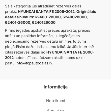
Šajā kategorijā jūs atradīsiet rezerves daļas
priekš:
HYUNDAI SANTA FE 2006-2012, Oriģinālais
detaļas numurs: 62400-2B000, 624002B000,
62401-26000, 6240126000
.
Pirms iegādes apskatiet preces aprakstu, preces
attēlu un papildus informāciju. Iegādājaties
nepieciešamo rezerves detaļu un mēs to Jums
piegādāsim dažu darba dienu laikā. Ja Jūs interesē
citas rezerves daļas no
HYUNDAI SANTA FE 2006-
2012
automašīnas, lūdzam rakstīt mums uz e-
pastu
info@topautodalas.lv
Informācija
Noteikumi
Apmaksa