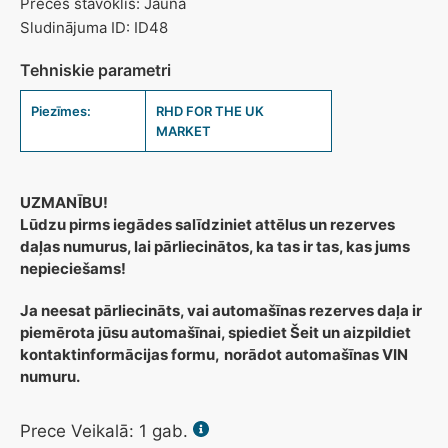
Preces stāvoklis: Jauna
Sludinājuma ID: ID48
Tehniskie parametri
Piezīmes:
RHD FOR THE UK
MARKET
UZMANĪBU!
Lūdzu pirms iegādes salīdziniet attēlus un rezerves
daļas numurus, lai pārliecinātos, ka tas ir tas, kas jums
nepieciešams!
Ja neesat pārliecināts, vai automašīnas rezerves daļa ir
piemērota jūsu automašīnai, spiediet Šeit un aizpildiet
kontaktinformācijas formu,
norādot automašīnas VIN
numuru.
Prece Veikalā:
1
gab.