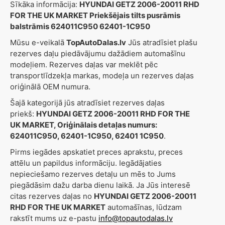
Sīkāka informācija:
HYUNDAI GETZ 2006-20011 RHD
FOR THE UK MARKET Priekšējais tilts pusrāmis
balstrāmis 624011C950 62401-1C950
Mūsu e-veikalā
TopAutoDalas.lv
Jūs atradīsiet plašu
rezerves daļu piedāvājumu dažādiem automašīnu
modeļiem. Rezerves daļas var meklēt pēc
transportlīdzekļa markas, modeļa un rezerves daļas
oriģinālā OEM numura.
Šajā kategorijā jūs atradīsiet rezerves daļas
priekš:
HYUNDAI GETZ 2006-20011 RHD FOR THE
UK MARKET, Oriģinālais detaļas numurs:
624011C950, 62401-1C950, 62401 1C950
.
Pirms iegādes apskatiet preces aprakstu, preces
attēlu un papildus informāciju. Iegādājaties
nepieciešamo rezerves detaļu un mēs to Jums
piegādāsim dažu darba dienu laikā. Ja Jūs interesē
citas rezerves daļas no
HYUNDAI GETZ 2006-20011
RHD FOR THE UK MARKET
automašīnas, lūdzam
rakstīt mums uz e-pastu
info@topautodalas.lv