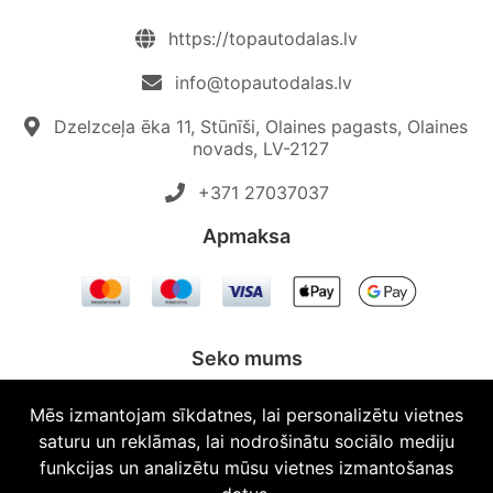
https://topautodalas.lv
info@topautodalas.lv
Dzelzceļa ēka 11, Stūnīši, Olaines pagasts, Olaines
novads, LV-2127
+371 27037037‬
Apmaksa
Seko mums
Mēs izmantojam sīkdatnes, lai personalizētu vietnes
saturu un reklāmas, lai nodrošinātu sociālo mediju
funkcijas un analizētu mūsu vietnes izmantošanas
© 2026 Topautodalas.lv Visas tiesības aizsargātas.