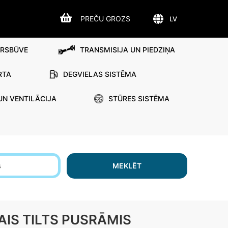
PREČU GROZS
LV
IRSBŪVE
TRANSMISIJA UN PIEDZIŅA
RTA
DEGVIELAS SISTĒMA
UN VENTILĀCIJA
STŪRES SISTĒMA
s
MEKLĒT
AIS TILTS PUSRĀMIS