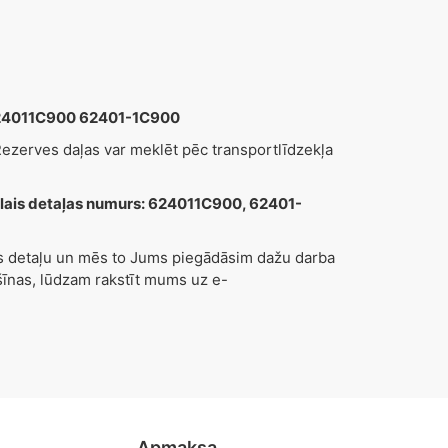
 624011C900 62401-1C900
zerves daļas var meklēt pēc transportlīdzekļa
is detaļas numurs: 624011C900, 62401-
es detaļu un mēs to Jums piegādāsim dažu darba
nas, lūdzam rakstīt mums uz e-
Apmaksa