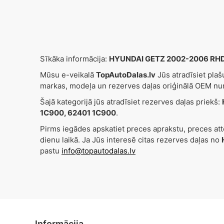
Sīkāka informācija:
HYUNDAI GETZ 2002-2006 RHD F
Mūsu e-veikalā
TopAutoDalas.lv
Jūs atradīsiet pla
markas, modeļa un rezerves daļas oriģinālā OEM nu
Šajā kategorijā jūs atradīsiet rezerves daļas priekš:
1C900, 62401 1C900
.
Pirms iegādes apskatiet preces aprakstu, preces at
dienu laikā. Ja Jūs interesē citas rezerves daļas no
pastu
info@topautodalas.lv
Informācija