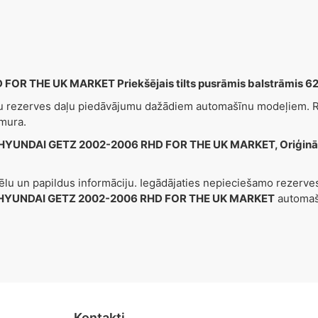
OR THE UK MARKET Priekšējais tilts pusrāmis balstrāmis
šu rezerves daļu piedāvājumu dažādiem automašīnu modeļiem. Re
mura.
HYUNDAI GETZ 2002-2006 RHD FOR THE UK MARKET, Oriģināla
tēlu un papildus informāciju. Iegādājaties nepieciešamo rezerv
HYUNDAI GETZ 2002-2006 RHD FOR THE UK MARKET
automašī
Kontakti