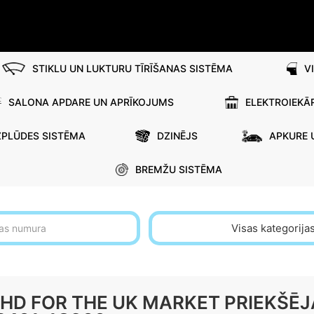
STIKLU UN LUKTURU TĪRĪŠANAS SISTĒMA
V
SALONA APDARE UN APRĪKOJUMS
ELEKTROIEKĀ
ZPLŪDES SISTĒMA
DZINĒJS
APKURE 
BREMŽU SISTĒMA
Visas kategorija
HD FOR THE UK MARKET PRIEKŠĒJ