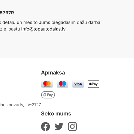
45767R
.
es detaļu un mēs to Jums piegādāsim dažu darba
uz e-pastu
info@topautodalas.lv
Apmaksa
aines novads, LV-2127
Seko mums