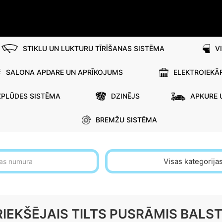
STIKLU UN LUKTURU TĪRĪŠANAS SISTĒMA
V
SALONA APDARE UN APRĪKOJUMS
ELEKTROIEKĀ
ZPLŪDES SISTĒMA
DZINĒJS
APKURE 
BREMŽU SISTĒMA
Visas kategorija
RIEKŠĒJAIS TILTS PUSRĀMIS BALS