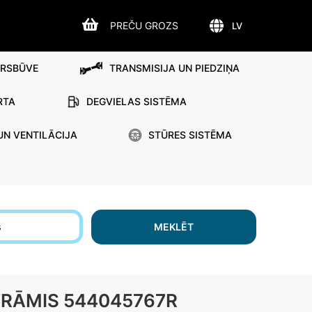
PREČU GROZS
LV
IRSBŪVE
TRANSMISIJA UN PIEDZIŅA
RTA
DEGVIELAS SISTĒMA
UN VENTILĀCIJA
STŪRES SISTĒMA
s
MEKLĒT
TRĀMIS 544045767R