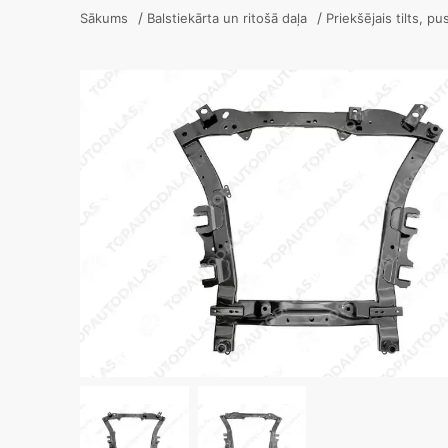
/
/
Sākums
Balstiekārta un ritošā daļa
Priekšējais tilts, p