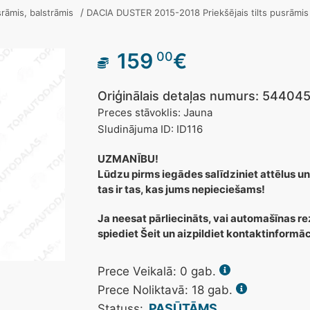
/
usrāmis, balstrāmis
DACIA DUSTER 2015-2018 Priekšējais tilts pusrāmi
159
€
00
Oriģinālais detaļas numurs: 54404
Preces stāvoklis: Jauna
Sludinājuma ID: ID116
UZMANĪBU!
Lūdzu pirms iegādes salīdziniet attēlus un
tas ir tas, kas jums nepieciešams!
Ja neesat pārliecināts, vai automašīnas re
spiediet Šeit un aizpildiet kontaktinformā
Prece Veikalā:
0
gab.
Prece Noliktavā: 18 gab.
PASŪTĀMS
Statuss: