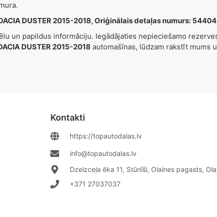
mura.
DACIA DUSTER 2015-2018, Oriģinālais detaļas numurs: 5440
tēlu un papildus informāciju. Iegādājaties nepieciešamo rezerv
DACIA DUSTER 2015-2018
automašīnas, lūdzam rakstīt mums 
Kontakti
https://topautodalas.lv
info@topautodalas.lv
Dzelzceļa ēka 11, Stūnīši, Olaines pagasts, Ol
+371 27037037‬