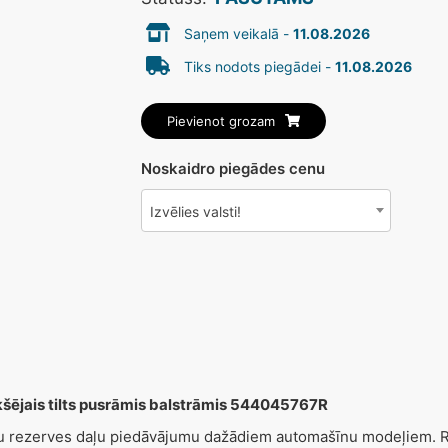
Saņem veikalā -
11.08.2026
Tiks nodots piegādei -
11.08.2026
Pievienot grozam
Noskaidro piegādes cenu
Izvēlies valsti!
ējais tilts pusrāmis balstrāmis 544045767R
šu rezerves daļu piedāvājumu dažādiem automašīnu modeļiem. Re