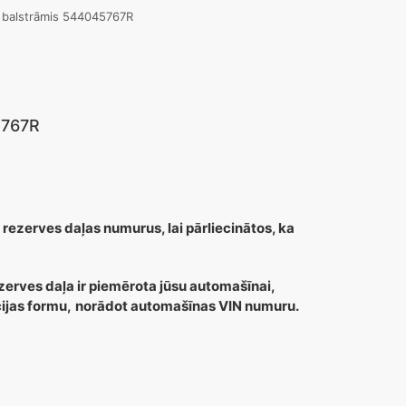
s balstrāmis 544045767R
5767R
 rezerves daļas numurus, lai pārliecinātos, ka
zerves daļa ir piemērota jūsu automašīnai,
cijas formu,
norādot automašīnas VIN numuru.