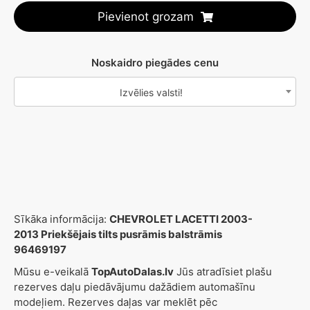
Pievienot grozam
Noskaidro piegādes cenu
Izvēlies valsti!
Sīkāka informācija:
CHEVROLET LACETTI 2003-
2013 Priekšējais tilts pusrāmis balstrāmis
96469197
Mūsu e-veikalā
TopAutoDalas.lv
Jūs atradīsiet plašu
rezerves daļu piedāvājumu dažādiem automašīnu
modeļiem. Rezerves daļas var meklēt pēc