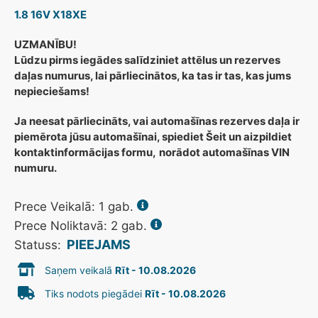
1.8 16V X18XE
UZMANĪBU!
Lūdzu pirms iegādes salīdziniet attēlus un rezerves
daļas numurus, lai pārliecinātos, ka tas ir tas, kas jums
nepieciešams!
Ja neesat pārliecināts, vai automašīnas rezerves daļa ir
piemērota jūsu automašīnai, spiediet Šeit un aizpildiet
kontaktinformācijas formu,
norādot automašīnas VIN
numuru.
Prece Veikalā:
1
gab.
Prece Noliktavā: 2 gab.
PIEEJAMS
Statuss:
Saņem veikalā
Rīt - 10.08.2026
Tiks nodots piegādei
Rīt - 10.08.2026