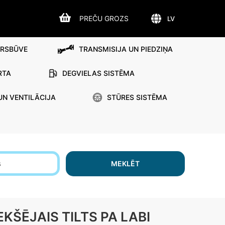
PREČU GROZS
LV
IRSBŪVE
TRANSMISIJA UN PIEDZIŅA
RTA
DEGVIELAS SISTĒMA
UN VENTILĀCIJA
STŪRES SISTĒMA
s
MEKLĒT
KŠĒJAIS TILTS PA LABI