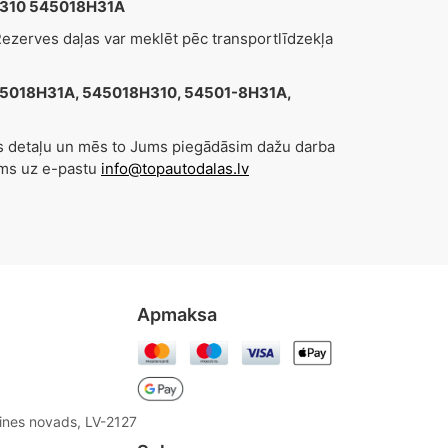
18H310 545018H31A
zerves daļas var meklēt pēc transportlīdzekļa
 545018H31A, 545018H310, 54501-8H31A,
es detaļu un mēs to Jums piegādāsim dažu darba
ums uz e-pastu
info@topautodalas.lv
Apmaksa
aines novads, LV-2127