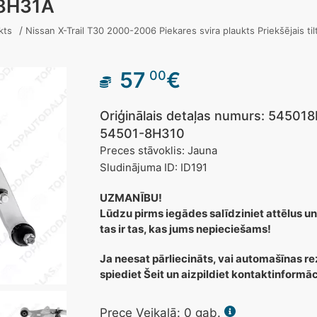
8H31A
/
kts
Nissan X-Trail T30 2000-2006 Piekares svira plaukts Priekšējais 
57
€
00
Oriģinālais detaļas numurs: 5450
54501-8H310
Preces stāvoklis: Jauna
Sludinājuma ID: ID191
UZMANĪBU!
Lūdzu pirms iegādes salīdziniet attēlus un
tas ir tas, kas jums nepieciešams!
Ja neesat pārliecināts, vai automašīnas re
spiediet Šeit un aizpildiet kontaktinformā
Prece Veikalā:
0
gab.