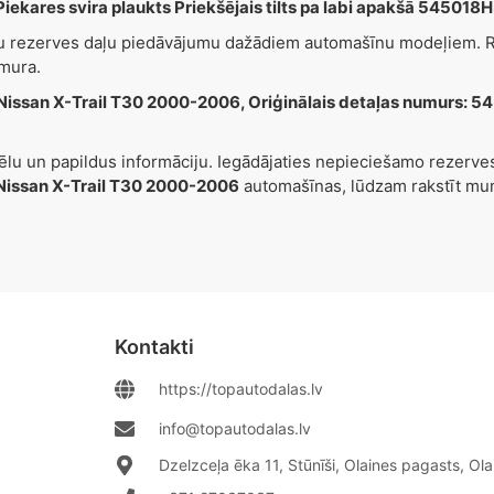
iekares svira plaukts Priekšējais tilts pa labi apakšā 5450
šu rezerves daļu piedāvājumu dažādiem automašīnu modeļiem. Re
mura.
Nissan X-Trail T30 2000-2006, Oriģinālais detaļas numurs:
tēlu un papildus informāciju. Iegādājaties nepieciešamo rezerv
Nissan X-Trail T30 2000-2006
automašīnas, lūdzam rakstīt m
Kontakti
https://topautodalas.lv
info@topautodalas.lv
Dzelzceļa ēka 11, Stūnīši, Olaines pagasts, Ol