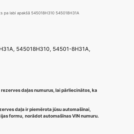
tilts pa labi apakšā 545018H310 545018H31A
18H31A, 545018H310, 54501-8H31A,
 rezerves daļas numurus, lai pārliecinātos, ka
zerves daļa ir piemērota jūsu automašīnai,
cijas formu,
norādot automašīnas VIN numuru.