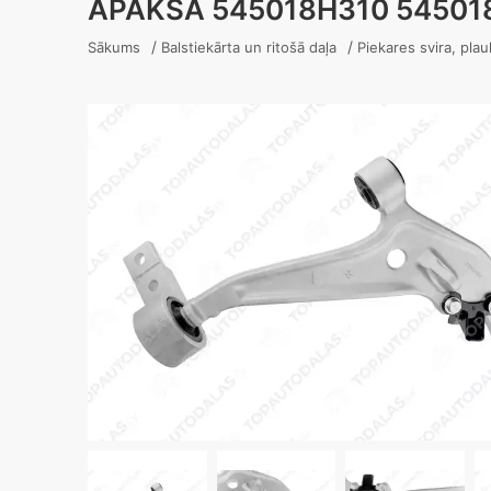
APAKŠĀ 545018H310 54501
/
/
Sākums
Balstiekārta un ritošā daļa
Piekares svira, plau