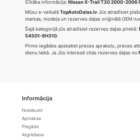
Sīkāka informācija:
Nissan X-Trail T30 2000-2006 P
Mūsu e-veikalā
TopAutoDalas.lv
Jūs atradīsiet pla
markas, modeļa un rezerves daļas oriģinālā OEM nu
Šajā kategorijā jūs atradīsiet rezerves daļas priekš:
54501-8H310
.
Pirms iegādes apskatiet preces aprakstu, preces at
dienu laikā. Ja Jūs interesē citas rezerves daļas no
Informācija
Noteikumi
Apmaksa
Piegāde
Atgriešana