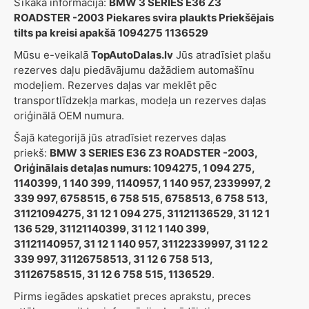
Sīkāka informācija:
BMW 3 SERIES E36 Z3
ROADSTER -2003 Piekares svira plaukts Priekšējais
tilts pa kreisi apakšā 1094275 1136529
Mūsu e-veikalā
TopAutoDalas.lv
Jūs atradīsiet plašu
rezerves daļu piedāvājumu dažādiem automašīnu
modeļiem. Rezerves daļas var meklēt pēc
transportlīdzekļa markas, modeļa un rezerves daļas
oriģinālā OEM numura.
Šajā kategorijā jūs atradīsiet rezerves daļas
priekš:
BMW 3 SERIES E36 Z3 ROADSTER -2003,
Oriģinālais detaļas numurs: 1094275, 1 094 275,
1140399, 1 140 399, 1140957, 1 140 957, 2339997, 2
339 997, 6758515, 6 758 515, 6758513, 6 758 513,
31121094275, 31 12 1 094 275, 31121136529, 31 12 1
136 529, 31121140399, 31 12 1 140 399,
31121140957, 31 12 1 140 957, 31122339997, 31 12 2
339 997, 31126758513, 31 12 6 758 513,
31126758515, 31 12 6 758 515, 1136529
.
Pirms iegādes apskatiet preces aprakstu, preces