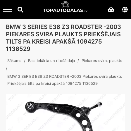
BMW 3 SERIES E36 Z3 ROADSTER -2003
PIEKARES SVIRA PLAUKTS PRIEKŠĒJAIS
TILTS PA KREISI APAKŠĀ 1094275
1136529
/
/
Sākums
Balstiekārta un ritošā daļa
Piekares svira, plaukts
/
BMW 3 SERIES E36 Z3 ROADSTER -2003 Piekares svira plaukts
Priekšējais tilts pa kreisi apakšā 1094275 1136529