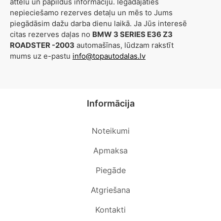
attēlu un papildus informāciju. Iegādājaties
nepieciešamo rezerves detaļu un mēs to Jums
piegādāsim dažu darba dienu laikā. Ja Jūs interesē
citas rezerves daļas no
BMW 3 SERIES E36 Z3
ROADSTER -2003
automašīnas, lūdzam rakstīt
mums uz e-pastu
info@topautodalas.lv
Informācija
Noteikumi
Apmaksa
Piegāde
Atgriešana
Kontakti