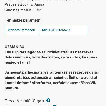
Preces stāvoklis: Jauna
Sludinājuma ID: ID182
Tehniskie parametri
Attiecās uz modeli:
, Mini : 31121136529
UZMANĪBU!
Lūdzu pirms iegādes salīdziniet attēlus un rezerves
daļas numurus, lai pārliecinātos, ka tas ir tas, kas jums
nepieciešams!
Ja neesat pārliecināts, vai automašīnas rezerves daļa ir
piemērota jūsu automašīnai, spiediet Šeit un aizpildiet
kontaktinformācijas formu,
norādot automašīnas VIN
numuru.
Prece Veikalā:
0
gab.