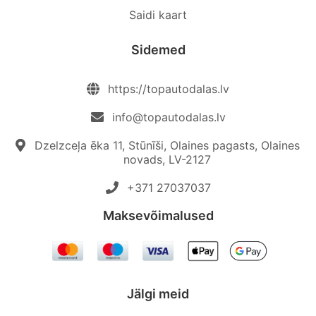
Saidi kaart
Sidemed
https://topautodalas.lv
info@topautodalas.lv
Dzelzceļa ēka 11, Stūnīši, Olaines pagasts, Olaines
novads, LV-2127
+371 27037037‬
Maksevõimalused
Jälgi meid