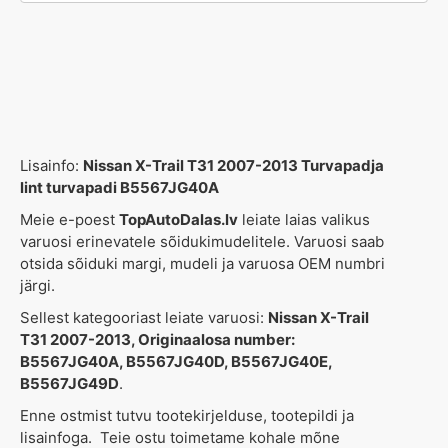
Lisainfo:
Nissan X-Trail T31 2007-2013 Turvapadja
lint turvapadi B5567JG40A
Meie e-poest
TopAutoDalas.lv
leiate laias valikus
varuosi erinevatele sõidukimudelitele. Varuosi saab
otsida sõiduki margi, mudeli ja varuosa OEM numbri
järgi.
Sellest kategooriast leiate varuosi:
Nissan X-Trail
T31 2007-2013, Originaalosa number:
B5567JG40A, B5567JG40D, B5567JG40E,
B5567JG49D
.
Enne ostmist tutvu tootekirjelduse, tootepildi ja
lisainfoga. Teie ostu toimetame kohale mõne