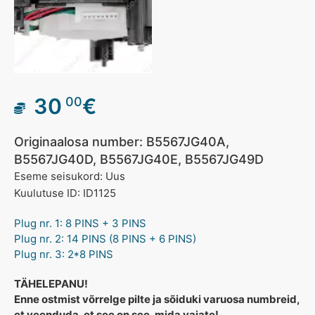
30
€
00
Originaalosa number: B5567JG40A,
B5567JG40D, B5567JG40E, B5567JG49D
Eseme seisukord: Uus
Kuulutuse ID: ID1125
Plug nr. 1: 8 PINS + 3 PINS
Plug nr. 2: 14 PINS (8 PINS + 6 PINS)
Plug nr. 3: 2*8 PINS
TÄHELEPANU!
Enne ostmist võrrelge pilte ja sõiduki varuosa numbreid,
et veenduda, et see on see, mida vajate!