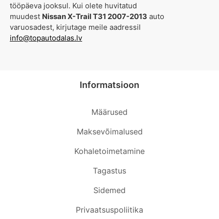
tööpäeva jooksul. Kui olete huvitatud
muudest
Nissan X-Trail T31 2007-2013
auto
varuosadest, kirjutage meile aadressil
info@topautodalas.lv
Informatsioon
Määrused
Maksevõimalused
Kohaletoimetamine
Tagastus
Sidemed
Privaatsuspoliitika