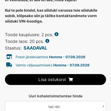
Kui te pole kindel, kas sõiduki varuosa teie sõidukile
sobib, klõpsake siin ja täitke kontaktandmete vorm
sõiduki VIN-koodiga.
Toode kaupluses:
2
pcs.
Toode laos: 20 pcs.
SAADAVAL
Staatus:
Poest järeletulemine
Homme - 07.08.2026
Valmis väljasaatmiseks
Homme - 07.08.2026
Lisa ostukorvi
Uuri kohaletoimetamise hinda
Vali riik!