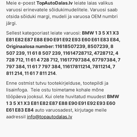
Meie e-poest
TopAutoDalas.lv
leiate laias valikus
varuosi erinevatele sõidukimudelitele. Varuosi saab
otsida sõiduki margi, mudeli ja varuosa OEM numbri
järgi.
Sellest kategooriast leiate varuosi:
BMW 1 3 5 X1 X3
E81 E82 E87 E88 E90 E91 E92 E93 E60 E61 E83 E84,
Originaalosa number: 11618507239, 8507239, 8
507 239, 11 61 8 507 239, 11614728712, 4728712, 4
728 712, 11 61 4 728 712, 11617797384, 67797384, 7
797 384, 11 61 7 797 384, 11617811214, 7811214, 7
811 214, 11 61 7 811 214
.
Enne ostmist tutvu tootekirjelduse, tootepildi ja
lisainfoga. Teie ostu toimetame kohale mõne
tööpäeva jooksul. Kui olete huvitatud muudest
BMW
1 3 5 X1 X3 E81 E82 E87 E88 E90 E91 E92 E93 E60
E61 E83 E84
auto varuosadest, kirjutage meile
aadressil
info@topautodalas.lv