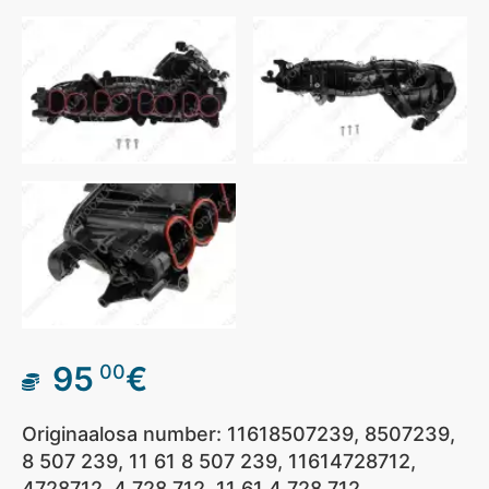
95
€
00
Originaalosa number: 11618507239, 8507239,
8 507 239, 11 61 8 507 239, 11614728712,
4728712, 4 728 712, 11 61 4 728 712,