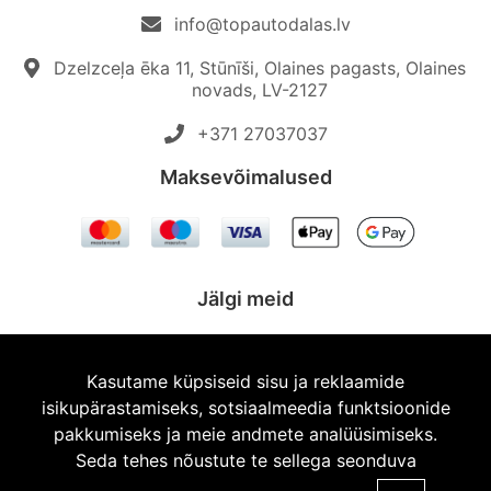
info@topautodalas.lv
Dzelzceļa ēka 11, Stūnīši, Olaines pagasts, Olaines
novads, LV-2127
+371 27037037‬
Maksevõimalused
Jälgi meid
Kasutame küpsiseid sisu ja reklaamide
isikupärastamiseks, sotsiaalmeedia funktsioonide
© 2026 Topautodalas.lv Kõik õigused kaitstud.
pakkumiseks ja meie andmete analüüsimiseks.
Seda tehes nõustute te sellega seonduva