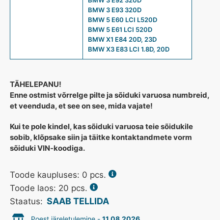
BMW 3 E93 320D
BMW 5 E60 LCI L520D
BMW 5 E61 LCI 520D
BMW X1 E84 20D, 23D
BMW X3 E83 LCI 1.8D, 20D
TÄHELEPANU!
Enne ostmist võrrelge pilte ja sõiduki varuosa numbreid,
et veenduda, et see on see, mida vajate!
Kui te pole kindel, kas sõiduki varuosa teie sõidukile
sobib, klõpsake siin ja täitke kontaktandmete vorm
sõiduki VIN-koodiga.
Toode kaupluses:
0
pcs.
Toode laos: 20 pcs.
SAAB TELLIDA
Staatus:
Poest järeletulemine -
11.08.2026