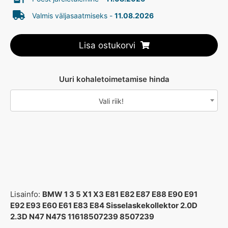
Valmis väljasaatmiseks -
11.08.2026
Lisa ostukorvi
Uuri kohaletoimetamise hinda
Vali riik!
Lisainfo:
BMW 1 3 5 X1 X3 E81 E82 E87 E88 E90 E91
E92 E93 E60 E61 E83 E84 Sisselaskekollektor 2.0D
2.3D N47 N47S 11618507239 8507239