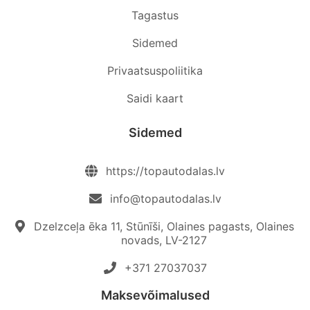
Tagastus
Sidemed
Privaatsuspoliitika
Saidi kaart
Sidemed
https://topautodalas.lv
info@topautodalas.lv
Dzelzceļa ēka 11, Stūnīši, Olaines pagasts, Olaines
novads, LV-2127
+371 27037037‬
Maksevõimalused