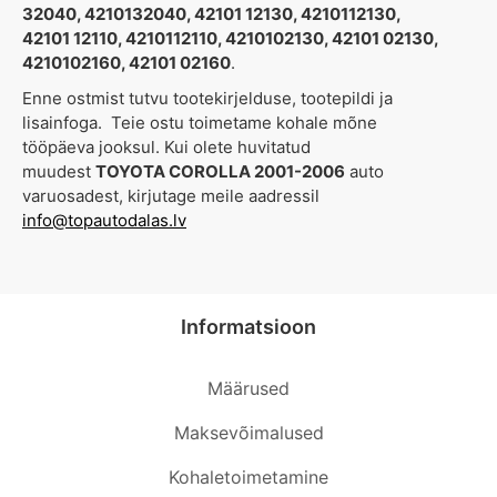
32040, 4210132040, 42101 12130, 4210112130,
42101 12110, 4210112110, 4210102130, 42101 02130,
4210102160, 42101 02160
.
Enne ostmist tutvu tootekirjelduse, tootepildi ja
lisainfoga. Teie ostu toimetame kohale mõne
tööpäeva jooksul. Kui olete huvitatud
muudest
TOYOTA COROLLA 2001-2006
auto
varuosadest, kirjutage meile aadressil
info@topautodalas.lv
Informatsioon
Määrused
Maksevõimalused
Kohaletoimetamine