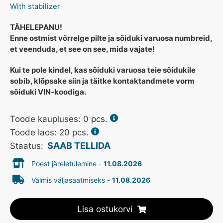
With stabilizer
TÄHELEPANU!
Enne ostmist võrrelge pilte ja sõiduki varuosa numbreid,
et veenduda, et see on see, mida vajate!
Kui te pole kindel, kas sõiduki varuosa teie sõidukile
sobib, klõpsake siin ja täitke kontaktandmete vorm
sõiduki VIN-koodiga.
Toode kaupluses:
0
pcs.
Toode laos: 20 pcs.
SAAB TELLIDA
Staatus:
Poest järeletulemine -
11.08.2026
Valmis väljasaatmiseks -
11.08.2026
Lisa ostukorvi