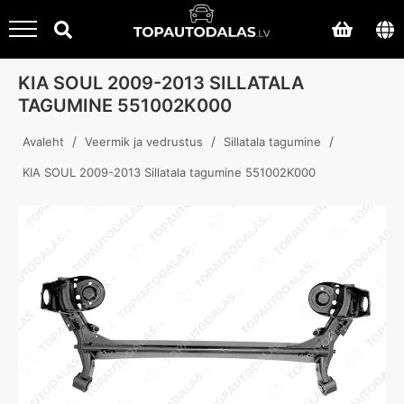
KIA SOUL 2009-2013 SILLATALA
TAGUMINE 551002K000
/
/
/
Avaleht
Veermik ja vedrustus
Sillatala tagumine
KIA SOUL 2009-2013 Sillatala tagumine 551002K000