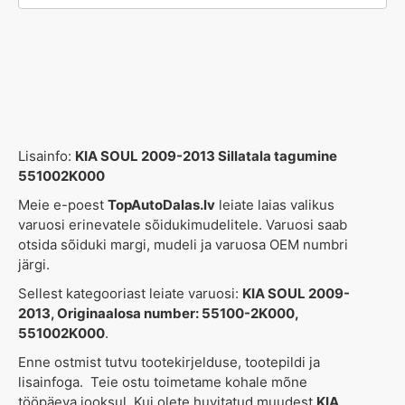
Lisainfo:
KIA SOUL 2009-2013 Sillatala tagumine
551002K000
Meie e-poest
TopAutoDalas.lv
leiate laias valikus
varuosi erinevatele sõidukimudelitele. Varuosi saab
otsida sõiduki margi, mudeli ja varuosa OEM numbri
järgi.
Sellest kategooriast leiate varuosi:
KIA SOUL 2009-
2013, Originaalosa number: 55100-2K000,
551002K000
.
Enne ostmist tutvu tootekirjelduse, tootepildi ja
lisainfoga. Teie ostu toimetame kohale mõne
tööpäeva jooksul. Kui olete huvitatud muudest
KIA