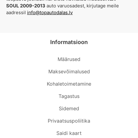
SOUL 2009-2013
auto varuosadest, kirjutage meile
aadressil
info@topautodalas.lv
Informatsioon
Määrused
Maksevõimalused
Kohaletoimetamine
Tagastus
Sidemed
Privaatsuspoliitika
Saidi kaart