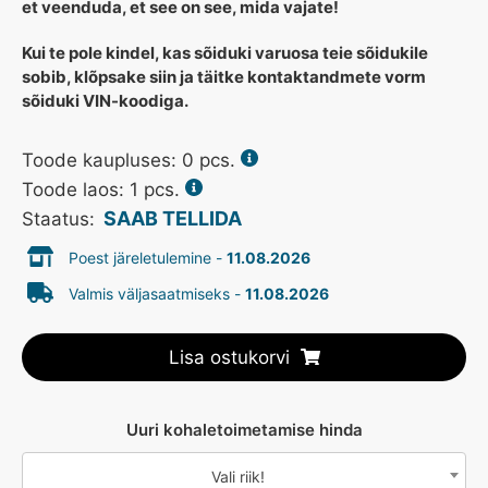
et veenduda, et see on see, mida vajate!
Kui te pole kindel, kas sõiduki varuosa teie sõidukile
sobib, klõpsake siin ja täitke kontaktandmete vorm
sõiduki VIN-koodiga.
Toode kaupluses:
0
pcs.
Toode laos: 1 pcs.
SAAB TELLIDA
Staatus:
Poest järeletulemine -
11.08.2026
Valmis väljasaatmiseks -
11.08.2026
Lisa ostukorvi
Uuri kohaletoimetamise hinda
Vali riik!