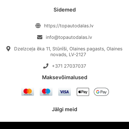
Sidemed
https://topautodalas.lv
info@topautodalas.lv
Dzelzceļa ēka 11, Stūnīši, Olaines pagasts, Olaines
novads, LV-2127
+371 27037037‬
Maksevõimalused
Jälgi meid