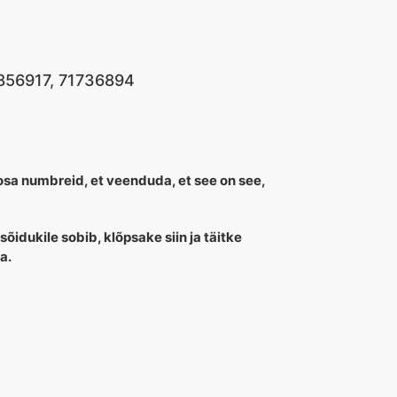
1856917, 71736894
uosa numbreid, et veenduda, et see on see,
 sõidukile sobib, klõpsake siin ja täitke
a.