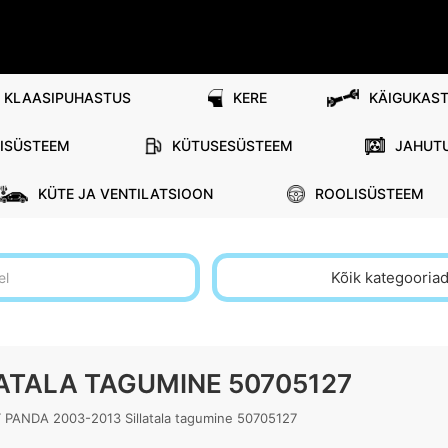
KLAASIPUHASTUS
KERE
KÄIGUKAST
RISÜSTEEM
KÜTUSESÜSTEEM
JAHUT
KÜTE JA VENTILATSIOON
ROOLISÜSTEEM
Kõik kategooria
LATALA TAGUMINE 50705127
T PANDA 2003-2013 Sillatala tagumine 50705127