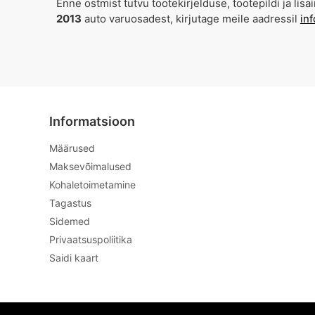
Enne ostmist tutvu tootekirjelduse, tootepildi ja l
2013
auto varuosadest, kirjutage meile aadressil
in
Informatsioon
Määrused
Maksevõimalused
Kohaletoimetamine
Tagastus
Sidemed
Privaatsuspoliitika
Saidi kaart