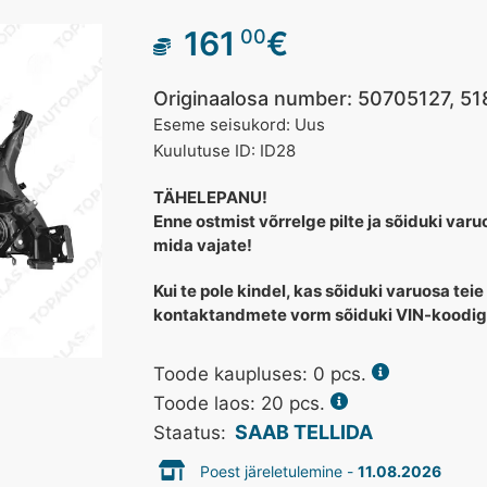
161
€
00
Originaalosa number: 50705127, 5
Eseme seisukord: Uus
Kuulutuse ID: ID28
TÄHELEPANU!
Enne ostmist võrrelge pilte ja sõiduki var
mida vajate!
Kui te pole kindel, kas sõiduki varuosa teie
kontaktandmete vorm sõiduki VIN-koodig
Toode kaupluses:
0
pcs.
Toode laos: 20 pcs.
SAAB TELLIDA
Staatus:
Poest järeletulemine -
11.08.2026