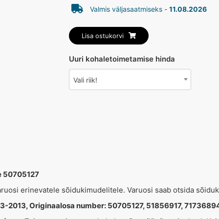
Valmis väljasaatmiseks -
11.08.2026
Lisa ostukorvi
Uuri kohaletoimetamise hinda
Vali riik!
e 50705127
varuosi erinevatele sõidukimudelitele. Varuosi saab otsida sõidu
3-2013, Originaalosa number: 50705127, 51856917, 7173689