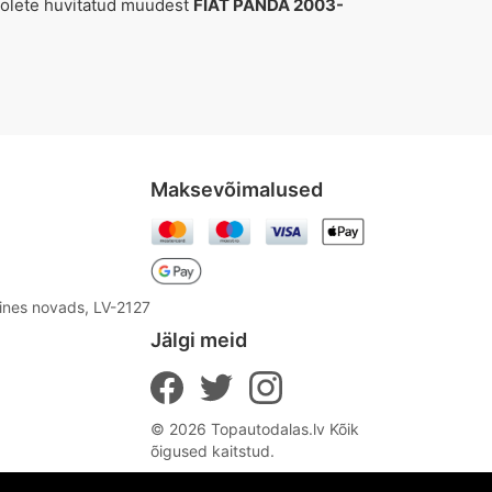
i olete huvitatud muudest
FIAT PANDA 2003-
Maksevõimalused
aines novads, LV-2127
Jälgi meid
© 2026 Topautodalas.lv Kõik
õigused kaitstud.