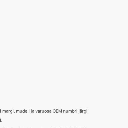
ki margi, mudeli ja varuosa OEM numbri järgi.
4
.