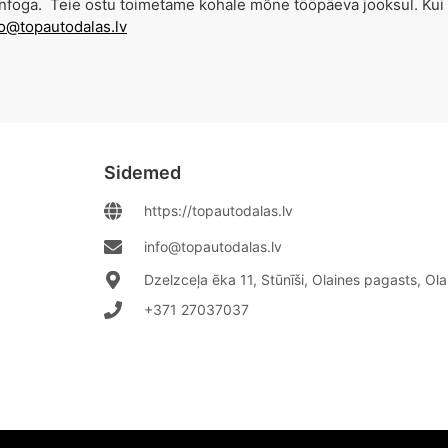
isainfoga. Teie ostu toimetame kohale mõne tööpäeva jooksul. Ku
fo@topautodalas.lv
Sidemed
https://topautodalas.lv
info@topautodalas.lv
Dzelzceļa ēka 11, Stūnīši, Olaines pagasts, Ol
+371 27037037‬