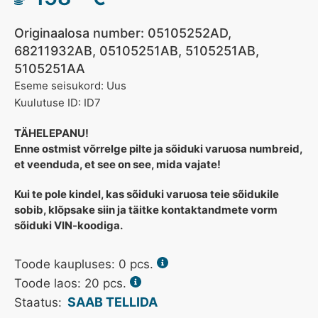
Originaalosa number: 05105252AD,
68211932AB, 05105251AB, 5105251AB,
5105251AA
Eseme seisukord: Uus
Kuulutuse ID: ID7
TÄHELEPANU!
Enne ostmist võrrelge pilte ja sõiduki varuosa numbreid,
et veenduda, et see on see, mida vajate!
Kui te pole kindel, kas sõiduki varuosa teie sõidukile
sobib, klõpsake siin ja täitke kontaktandmete vorm
sõiduki VIN-koodiga.
Toode kaupluses:
0
pcs.
Toode laos: 20 pcs.
SAAB TELLIDA
Staatus: