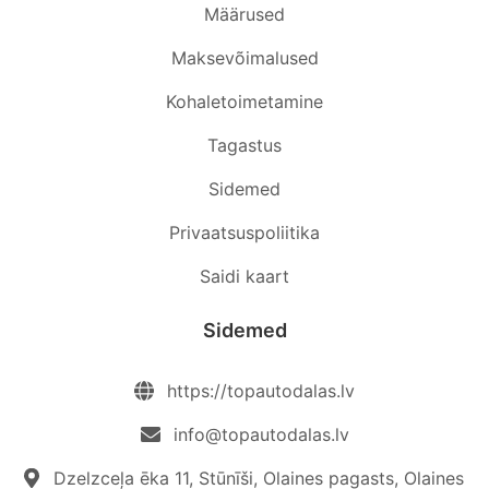
Määrused
Maksevõimalused
Kohaletoimetamine
Tagastus
Sidemed
Privaatsuspoliitika
Saidi kaart
Sidemed
https://topautodalas.lv
info@topautodalas.lv
Dzelzceļa ēka 11, Stūnīši, Olaines pagasts, Olaines