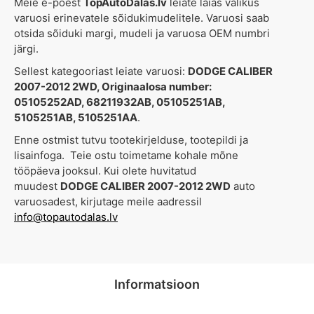
Meie e-poest
TopAutoDalas.lv
leiate laias valikus
varuosi erinevatele sõidukimudelitele. Varuosi saab
otsida sõiduki margi, mudeli ja varuosa OEM numbri
järgi.
Sellest kategooriast leiate varuosi:
DODGE CALIBER
2007-2012 2WD, Originaalosa number:
05105252AD, 68211932AB, 05105251AB,
5105251AB, 5105251AA
.
Enne ostmist tutvu tootekirjelduse, tootepildi ja
lisainfoga. Teie ostu toimetame kohale mõne
tööpäeva jooksul. Kui olete huvitatud
muudest
DODGE CALIBER 2007-2012 2WD
auto
varuosadest, kirjutage meile aadressil
info@topautodalas.lv
Informatsioon