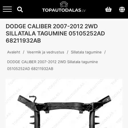
DODGE CALIBER 2007-2012 2WD
SILLATALA TAGUMINE 05105252AD
68211932AB
/
/
/
Avaleht
Veermik ja vedrustus
Sillatala tagumine
DODGE CALIBER 2007-2012 2WD Sillatala tagumine
05105252AD 68211932AB