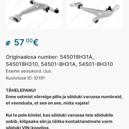
57
€
00
Originaalosa number: 545018H31A,
545018H310, 54501-8H31A, 54501-8H310
Eseme seisukord: Uus
Kuulutuse ID: ID191
TÄHELEPANU!
Enne ostmist võrrelge pilte ja sõiduki varuosa numbreid,
et veenduda, et see on see, mida vajate!
Kui te pole kindel, kas sõiduki varuosa teie sõidukile
sobib, klõpsake siin ja täitke kontaktandmete vorm
sõiduki VIN-koodiga.