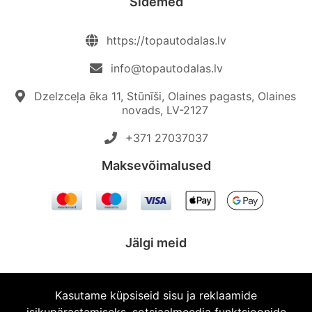
Sidemed
https://topautodalas.lv
info@topautodalas.lv
Dzelzceļa ēka 11, Stūnīši, Olaines pagasts, Olaines
novads, LV-2127
+371 27037037‬
Maksevõimalused
Jälgi meid
Kasutame küpsiseid sisu ja reklaamide