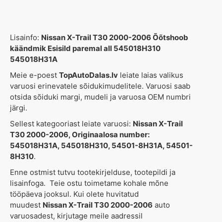
Lisainfo:
Nissan X-Trail T30 2000-2006 Õõtshoob
käändmik Esisild paremal all 545018H310
545018H31A
Meie e-poest
TopAutoDalas.lv
leiate laias valikus
varuosi erinevatele sõidukimudelitele. Varuosi saab
otsida sõiduki margi, mudeli ja varuosa OEM numbri
järgi.
Sellest kategooriast leiate varuosi:
Nissan X-Trail
T30 2000-2006, Originaalosa number:
545018H31A, 545018H310, 54501-8H31A, 54501-
8H310
.
Enne ostmist tutvu tootekirjelduse, tootepildi ja
lisainfoga. Teie ostu toimetame kohale mõne
tööpäeva jooksul. Kui olete huvitatud
muudest
Nissan X-Trail T30 2000-2006
auto
varuosadest, kirjutage meile aadressil