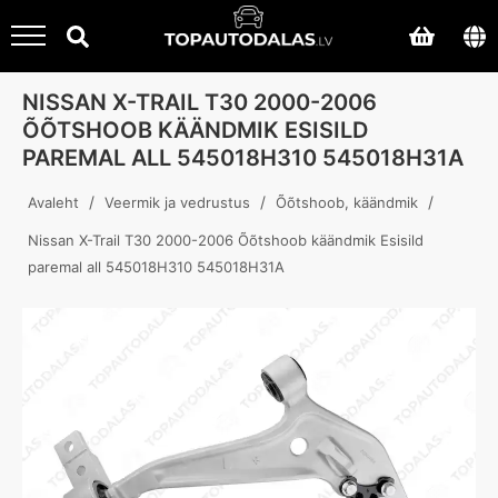
NISSAN X-TRAIL T30 2000-2006
ÕÕTSHOOB KÄÄNDMIK ESISILD
PAREMAL ALL 545018H310 545018H31A
/
/
/
Avaleht
Veermik ja vedrustus
Õõtshoob, käändmik
Nissan X-Trail T30 2000-2006 Õõtshoob käändmik Esisild
paremal all 545018H310 545018H31A