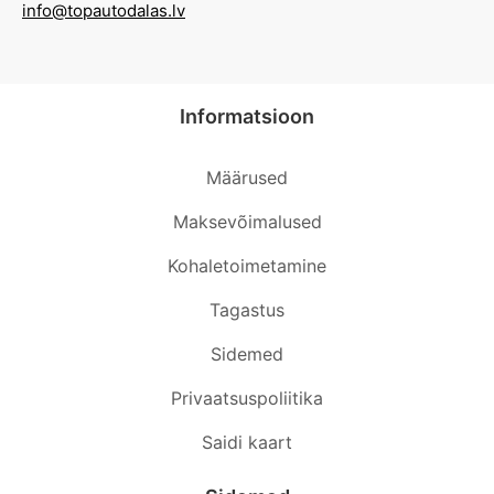
info@topautodalas.lv
Informatsioon
Määrused
Maksevõimalused
Kohaletoimetamine
Tagastus
Sidemed
Privaatsuspoliitika
Saidi kaart