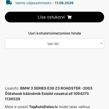
Valmis väljasaatmiseks -
11.08.2026
Lisa ostukorvi
Uuri kohaletoimetamise hinda
Vali riik!
Lisainfo:
BMW 3 SERIES E36 Z3 ROADSTER -2003
Õõtshoob käändmik Esisild vasakul all 1094275
1136529
Meie e-poest
TopAutoDalas.lv
leiate laias valikus