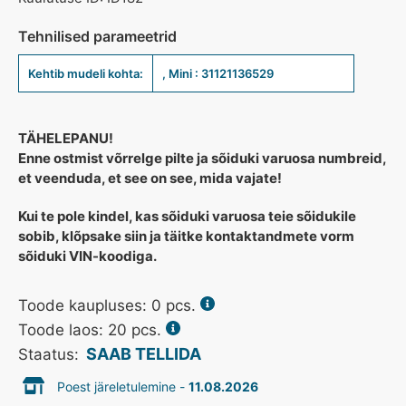
Tehnilised parameetrid
Kehtib mudeli kohta:
, Mini : 31121136529
TÄHELEPANU!
Enne ostmist võrrelge pilte ja sõiduki varuosa numbreid,
et veenduda, et see on see, mida vajate!
Kui te pole kindel, kas sõiduki varuosa teie sõidukile
sobib, klõpsake siin ja täitke kontaktandmete vorm
sõiduki VIN-koodiga.
Toode kaupluses:
0
pcs.
Toode laos: 20 pcs.
SAAB TELLIDA
Staatus:
Poest järeletulemine -
11.08.2026