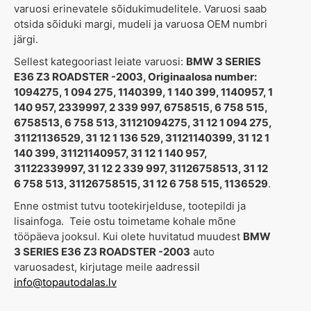
varuosi erinevatele sõidukimudelitele. Varuosi saab
otsida sõiduki margi, mudeli ja varuosa OEM numbri
järgi.
Sellest kategooriast leiate varuosi:
BMW 3 SERIES
E36 Z3 ROADSTER -2003, Originaalosa number:
1094275, 1 094 275, 1140399, 1 140 399, 1140957, 1
140 957, 2339997, 2 339 997, 6758515, 6 758 515,
6758513, 6 758 513, 31121094275, 31 12 1 094 275,
31121136529, 31 12 1 136 529, 31121140399, 31 12 1
140 399, 31121140957, 31 12 1 140 957,
31122339997, 31 12 2 339 997, 31126758513, 31 12
6 758 513, 31126758515, 31 12 6 758 515, 1136529
.
Enne ostmist tutvu tootekirjelduse, tootepildi ja
lisainfoga. Teie ostu toimetame kohale mõne
tööpäeva jooksul. Kui olete huvitatud muudest
BMW
3 SERIES E36 Z3 ROADSTER -2003
auto
varuosadest, kirjutage meile aadressil
info@topautodalas.lv