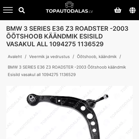
BMW 3 SERIES E36 Z3 ROADSTER -2003
ÕÕTSHOOB KÄÄNDMIK ESISILD
VASAKUL ALL 1094275 1136529
/
/
/
Avaleht
Veermik ja vedrustus
Õõtshoob, käändmik
BMW 3 SERIES E36 Z3 ROADSTER -2003 Õõtshoob käändmik
Esisild vasakul all 1094275 1136529