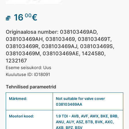
16
€
00
Originaalosa number: 038103469AD,
038103469AH, 038103469, 038103469T,
038103469R, 038103469AJ, 038103469S,
038103469M, 038103469AE, 1424580,
1232167
Eseme seisukord: Uus
Kuulutuse ID: ID18091
Tehnilised parameetrid
Märkmed:
Not suitable for valve cover
038103469AA
Mootori kood:
1.9 TDI - AVB, AVF, AWX, BKE, BRB,
ANU, AUY, ASZ, BTB, BVK, AXC,
AXB, BPZ, BSV