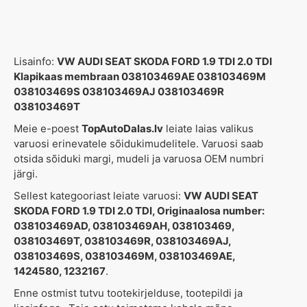
Lisainfo:
VW AUDI SEAT SKODA FORD 1.9 TDI 2.0 TDI
Klapikaas membraan 038103469AE 038103469M
038103469S 038103469AJ 038103469R
038103469T
Meie e-poest
TopAutoDalas.lv
leiate laias valikus
varuosi erinevatele sõidukimudelitele. Varuosi saab
otsida sõiduki margi, mudeli ja varuosa OEM numbri
järgi.
Sellest kategooriast leiate varuosi:
VW AUDI SEAT
SKODA FORD 1.9 TDI 2.0 TDI, Originaalosa number:
038103469AD, 038103469AH, 038103469,
038103469T, 038103469R, 038103469AJ,
038103469S, 038103469M, 038103469AE,
1424580, 1232167
.
Enne ostmist tutvu tootekirjelduse, tootepildi ja