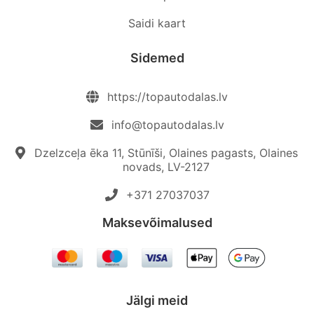
Saidi kaart
Sidemed
https://topautodalas.lv
info@topautodalas.lv
Dzelzceļa ēka 11, Stūnīši, Olaines pagasts, Olaines
novads, LV-2127
+371 27037037‬
Maksevõimalused
Jälgi meid