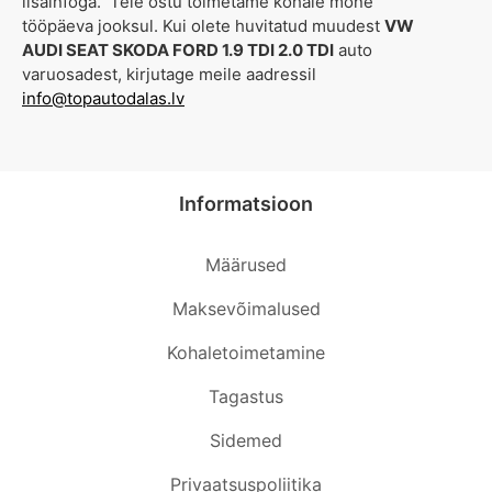
lisainfoga. Teie ostu toimetame kohale mõne
tööpäeva jooksul. Kui olete huvitatud muudest
VW
AUDI SEAT SKODA FORD 1.9 TDI 2.0 TDI
auto
varuosadest, kirjutage meile aadressil
info@topautodalas.lv
Informatsioon
Määrused
Maksevõimalused
Kohaletoimetamine
Tagastus
Sidemed
Privaatsuspoliitika