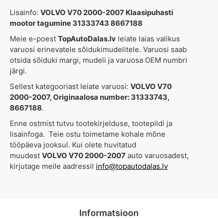
Lisainfo:
VOLVO V70 2000-2007 Klaasipuhasti
mootor tagumine 31333743 8667188
Meie e-poest
TopAutoDalas.lv
leiate laias valikus
varuosi erinevatele sõidukimudelitele. Varuosi saab
otsida sõiduki margi, mudeli ja varuosa OEM numbri
järgi.
Sellest kategooriast leiate varuosi:
VOLVO V70
2000-2007, Originaalosa number: 31333743,
8667188
.
Enne ostmist tutvu tootekirjelduse, tootepildi ja
lisainfoga. Teie ostu toimetame kohale mõne
tööpäeva jooksul. Kui olete huvitatud
muudest
VOLVO V70 2000-2007
auto varuosadest,
kirjutage meile aadressil
info@topautodalas.lv
Informatsioon