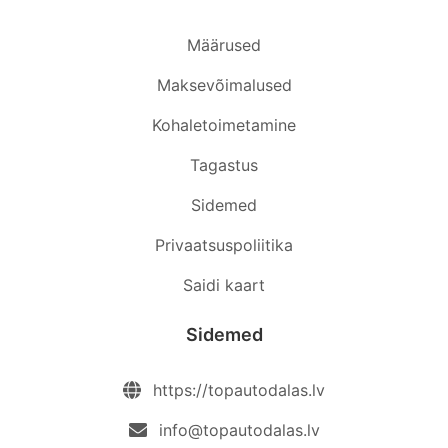
Määrused
Maksevõimalused
Kohaletoimetamine
Tagastus
Sidemed
Privaatsuspoliitika
Saidi kaart
Sidemed
https://topautodalas.lv
info@topautodalas.lv