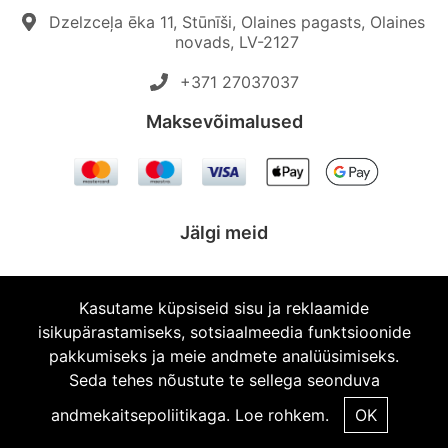
Dzelzceļa ēka 11, Stūnīši, Olaines pagasts, Olaines
novads, LV-2127
+371 27037037‬
Maksevõimalused
Jälgi meid
Kasutame küpsiseid sisu ja reklaamide
isikupärastamiseks, sotsiaalmeedia funktsioonide
© 2026 Topautodalas.lv Kõik õigused kaitstud.
pakkumiseks ja meie andmete analüüsimiseks.
Seda tehes nõustute te sellega seonduva
andmekaitsepoliitikaga.
Loe rohkem.
OK