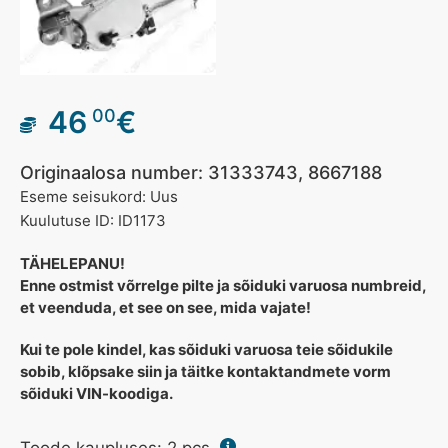
46
€
00
Originaalosa number: 31333743, 8667188
Eseme seisukord: Uus
Kuulutuse ID: ID1173
TÄHELEPANU!
Enne ostmist võrrelge pilte ja sõiduki varuosa numbreid,
et veenduda, et see on see, mida vajate!
Kui te pole kindel, kas sõiduki varuosa teie sõidukile
sobib, klõpsake siin ja täitke kontaktandmete vorm
sõiduki VIN-koodiga.
Toode kaupluses:
2
pcs.