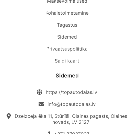
Maksevõimalused
Kohaletoimetamine
Tagastus
Sidemed
Privaatsuspoliitika
Saidi kaart
Sidemed
https://topautodalas.lv
info@topautodalas.lv
Dzelzceļa ēka 11, Stūnīši, Olaines pagasts, Olaines
novads, LV-2127