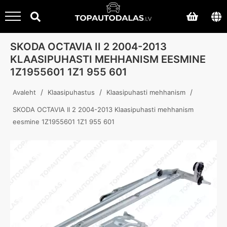
SKODA OCTAVIA II 2 2004-2013
KLAASIPUHASTI MEHHANISM EESMINE
1Z1955601 1Z1 955 601
/
/
/
Avaleht
Klaasipuhastus
Klaasipuhasti mehhanism
SKODA OCTAVIA II 2 2004-2013 Klaasipuhasti mehhanism
eesmine 1Z1955601 1Z1 955 601