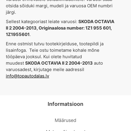
otsida sõiduki margi, mudeli ja varuosa OEM numbri
järgi.
Sellest kategooriast leiate varuosi:
SKODA OCTAVIA
II 2 2004-2013, Originaalosa number: 1Z1 955 601,
1Z1955601
.
Enne ostmist tutvu tootekirjelduse, tootepildi ja
lisainfoga. Teie ostu toimetame kohale mõne
tööpäeva jooksul. Kui olete huvitatud
muudest
SKODA OCTAVIA II 2 2004-2013
auto
varuosadest, kirjutage meile aadressil
info@topautodalas.lv
Informatsioon
Määrused