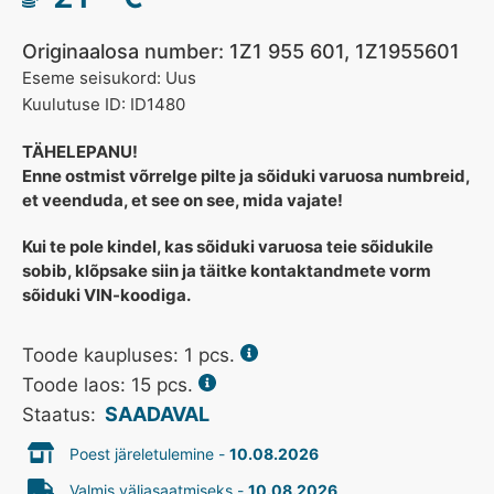
Originaalosa number: 1Z1 955 601, 1Z1955601
Eseme seisukord: Uus
Kuulutuse ID: ID1480
TÄHELEPANU!
Enne ostmist võrrelge pilte ja sõiduki varuosa numbreid,
et veenduda, et see on see, mida vajate!
Kui te pole kindel, kas sõiduki varuosa teie sõidukile
sobib, klõpsake siin ja täitke kontaktandmete vorm
sõiduki VIN-koodiga.
Toode kaupluses:
1
pcs.
Toode laos: 15 pcs.
SAADAVAL
Staatus:
Poest järeletulemine -
10.08.2026
Valmis väljasaatmiseks -
10.08.2026