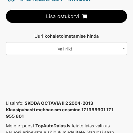
Lisa ostukorvi
Uuri kohaletoimetamise hinda
Vali riik!
Lisainfo:
SKODA OCTAVIA II 2 2004-2013
Klaasipuhasti mehhanism eesmine 1Z1955601 1Z1
955 601
Meie e-poest
TopAutoDalas.lv
leiate laias valikus
varuosi erinevatele sõidukimudelitele. Varuosi saab