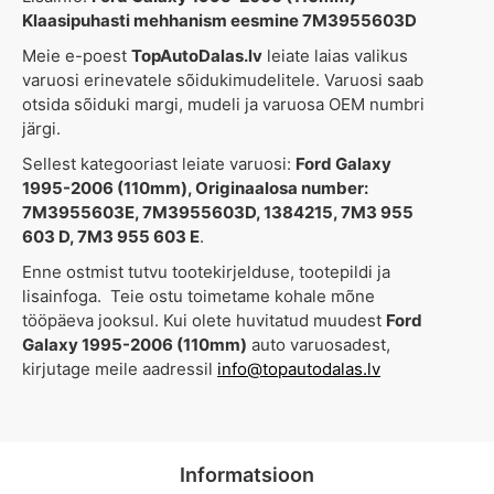
Klaasipuhasti mehhanism eesmine 7M3955603D
Meie e-poest
TopAutoDalas.lv
leiate laias valikus
varuosi erinevatele sõidukimudelitele. Varuosi saab
otsida sõiduki margi, mudeli ja varuosa OEM numbri
järgi.
Sellest kategooriast leiate varuosi:
Ford Galaxy
1995-2006 (110mm), Originaalosa number:
7M3955603E, 7M3955603D, 1384215, 7M3 955
603 D, 7M3 955 603 E
.
Enne ostmist tutvu tootekirjelduse, tootepildi ja
lisainfoga. Teie ostu toimetame kohale mõne
tööpäeva jooksul. Kui olete huvitatud muudest
Ford
Galaxy 1995-2006 (110mm)
auto varuosadest,
kirjutage meile aadressil
info@topautodalas.lv
Informatsioon