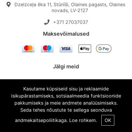
Dzelzceļa ēka 11, Stūnīši, Olaines pagasts, Olaines
novads, LV-2127
+371 27037037‬
Maksevõimalused
Jälgi meid
Kasutame küpsiseid sisu ja reklaamide
isikupärastamiseks, sotsiaalmeedia funktsioonide
© 2026 Topautodalas.lv Kõik õigused kaitstud.
pakkumiseks ja meie andmete analüüsimiseks.
Seda tehes nõustute te sellega seonduva
andmekaitsepoliitikaga.
Loe rohkem.
OK