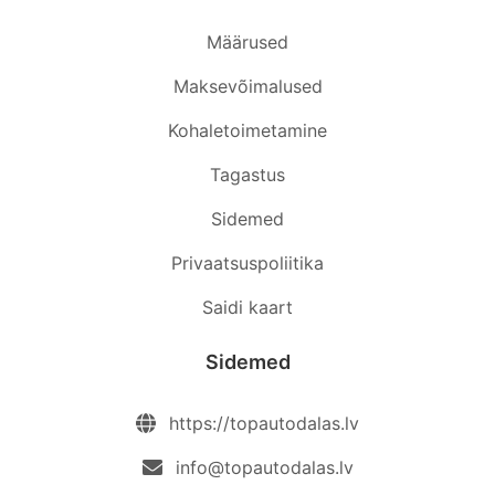
Määrused
Maksevõimalused
Kohaletoimetamine
Tagastus
Sidemed
Privaatsuspoliitika
Saidi kaart
Sidemed
https://topautodalas.lv
info@topautodalas.lv