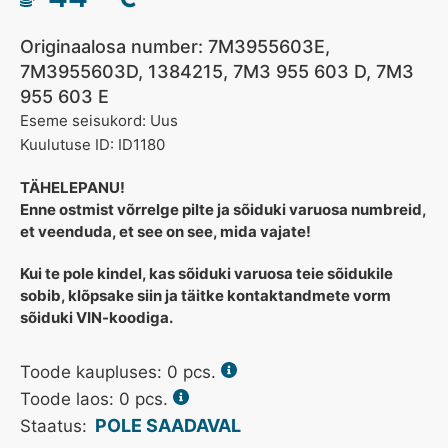
Originaalosa number: 7M3955603E,
7M3955603D, 1384215, 7M3 955 603 D, 7M3
955 603 E
Eseme seisukord: Uus
Kuulutuse ID: ID1180
TÄHELEPANU!
Enne ostmist võrrelge pilte ja sõiduki varuosa numbreid,
et veenduda, et see on see, mida vajate!
Kui te pole kindel, kas sõiduki varuosa teie sõidukile
sobib, klõpsake siin ja täitke kontaktandmete vorm
sõiduki VIN-koodiga.
Toode kaupluses:
0
pcs.
Toode laos: 0 pcs.
POLE SAADAVAL
Staatus: