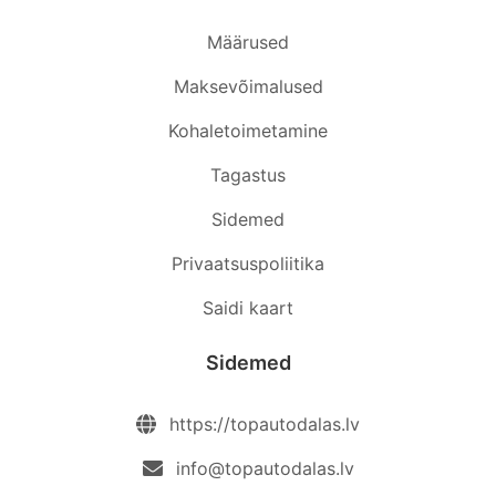
Määrused
Maksevõimalused
Kohaletoimetamine
Tagastus
Sidemed
Privaatsuspoliitika
Saidi kaart
Sidemed
https://topautodalas.lv
info@topautodalas.lv