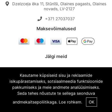
Dzelzceļa ēka 11, Stūnīši, Olaines pagasts, Olaines
novads, LV-2127
+371 27037037‬
Maksevõimalused
Jälgi meid
Kasutame küpsiseid sisu ja reklaamide
isikupärastamiseks, sotsiaalmeedia funktsioonide
© 2026 Topautodalas.lv Kõik õigused kaitstud.
pakkumiseks ja meie andmete analüüsimiseks.
Seda tehes nõustute te sellega seonduva
andmekaitsepoliitikaga.
Loe rohkem.
OK