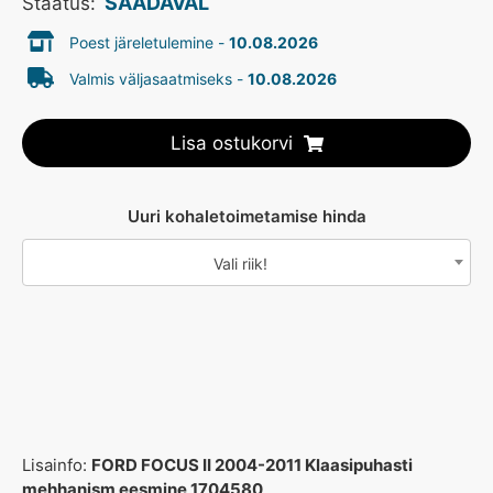
SAADAVAL
Staatus:
Poest järeletulemine -
10.08.2026
Valmis väljasaatmiseks -
10.08.2026
Lisa ostukorvi
Uuri kohaletoimetamise hinda
Vali riik!
Lisainfo:
FORD FOCUS II 2004-2011 Klaasipuhasti
mehhanism eesmine 1704580