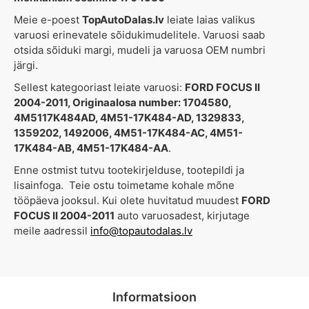
Meie e-poest
TopAutoDalas.lv
leiate laias valikus
varuosi erinevatele sõidukimudelitele. Varuosi saab
otsida sõiduki margi, mudeli ja varuosa OEM numbri
järgi.
Sellest kategooriast leiate varuosi:
FORD FOCUS II
2004-2011, Originaalosa number: 1704580,
4M5117K484AD, 4M51-17K484-AD, 1329833,
1359202, 1492006, 4M51-17K484-AC, 4M51-
17K484-AB, 4M51-17K484-AA
.
Enne ostmist tutvu tootekirjelduse, tootepildi ja
lisainfoga. Teie ostu toimetame kohale mõne
tööpäeva jooksul. Kui olete huvitatud muudest
FORD
FOCUS II 2004-2011
auto varuosadest, kirjutage
meile aadressil
info@topautodalas.lv
Informatsioon