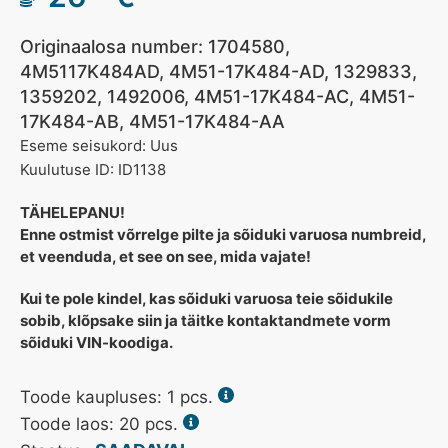
Originaalosa number: 1704580,
4M5117K484AD, 4M51-17K484-AD, 1329833,
1359202, 1492006, 4M51-17K484-AC, 4M51-
17K484-AB, 4M51-17K484-AA
Eseme seisukord: Uus
Kuulutuse ID: ID1138
TÄHELEPANU!
Enne ostmist võrrelge pilte ja sõiduki varuosa numbreid,
et veenduda, et see on see, mida vajate!
Kui te pole kindel, kas sõiduki varuosa teie sõidukile
sobib, klõpsake siin ja täitke kontaktandmete vorm
sõiduki VIN-koodiga.
Toode kaupluses:
1
pcs.
Toode laos: 20 pcs.