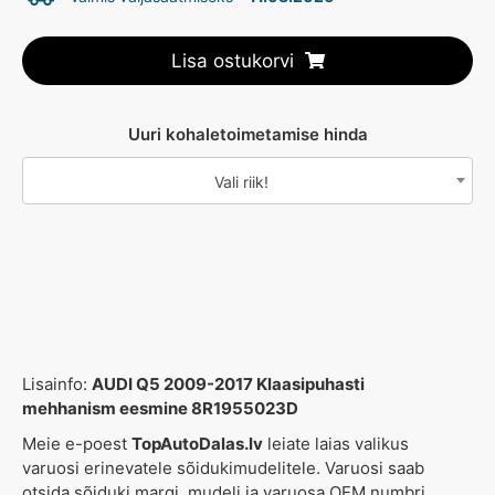
Lisa ostukorvi
Uuri kohaletoimetamise hinda
Vali riik!
Lisainfo:
AUDI Q5 2009-2017 Klaasipuhasti
mehhanism eesmine 8R1955023D
Meie e-poest
TopAutoDalas.lv
leiate laias valikus
varuosi erinevatele sõidukimudelitele. Varuosi saab
otsida sõiduki margi, mudeli ja varuosa OEM numbri