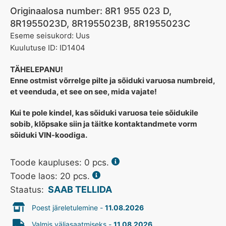
Originaalosa number: 8R1 955 023 D,
8R1955023D, 8R1955023B, 8R1955023C
Eseme seisukord: Uus
Kuulutuse ID: ID1404
TÄHELEPANU!
Enne ostmist võrrelge pilte ja sõiduki varuosa numbreid,
et veenduda, et see on see, mida vajate!
Kui te pole kindel, kas sõiduki varuosa teie sõidukile
sobib, klõpsake siin ja täitke kontaktandmete vorm
sõiduki VIN-koodiga.
Toode kaupluses:
0
pcs.
Toode laos: 20 pcs.
SAAB TELLIDA
Staatus:
Poest järeletulemine -
11.08.2026
Valmis väljasaatmiseks -
11.08.2026