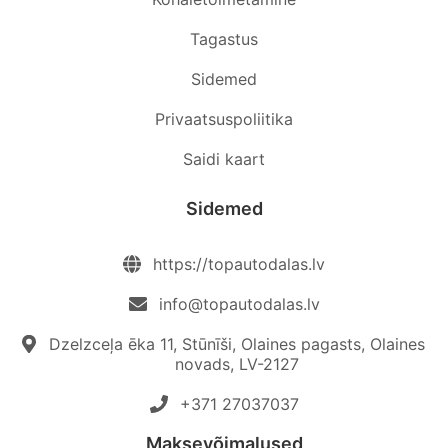
Tagastus
Sidemed
Privaatsuspoliitika
Saidi kaart
Sidemed
https://topautodalas.lv
info@topautodalas.lv
Dzelzceļa ēka 11, Stūnīši, Olaines pagasts, Olaines
novads, LV-2127
+371 27037037‬
Maksevõimalused