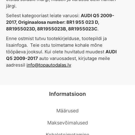
järgi.
Sellest kategooriast leiate varuosi:
AUDI Q5 2009-
2017, Originaalosa number: 8R1 955 023 D,
8R1955023D, 8R1955023B, 8R1955023C
.
Enne ostmist tutvu tootekirjelduse, tootepildi ja
lisainfoga. Teie ostu toimetame kohale mõne
tööpäeva jooksul. Kui olete huvitatud muudest
AUDI
Q5 2009-2017
auto varuosadest, kirjutage meile
aadressil
info@topautodalas.lv
Informatsioon
Määrused
Maksevõimalused
Kohaletoimetamine