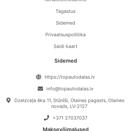
Tagastus
Sidemed
Privaatsuspoliitika
Saidi kaart
Sidemed
https://topautodalas.lv
info@topautodalas.lv
Dzelzceļa ēka 11, Stūnīši, Olaines pagasts, Olaines
novads, LV-2127
+371 27037037‬
Maksevõimalused