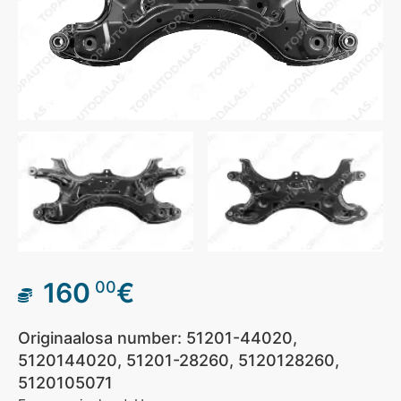
160
€
00
Originaalosa number: 51201-44020,
5120144020, 51201-28260, 5120128260,
5120105071