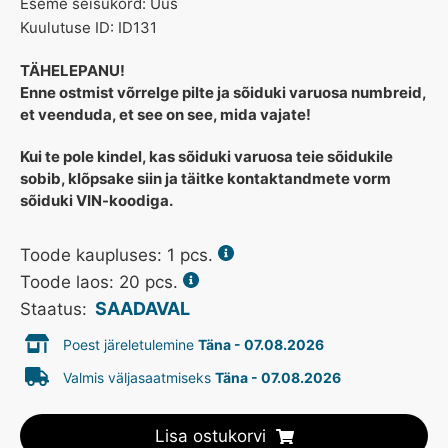
Eseme seisukord: Uus
Kuulutuse ID: ID131
TÄHELEPANU!
Enne ostmist võrrelge pilte ja sõiduki varuosa numbreid,
et veenduda, et see on see, mida vajate!
Kui te pole kindel, kas sõiduki varuosa teie sõidukile
sobib, klõpsake siin ja täitke kontaktandmete vorm
sõiduki VIN-koodiga.
Toode kaupluses:
1
pcs.
Toode laos: 20 pcs.
SAADAVAL
Staatus:
Poest järeletulemine
Täna - 07.08.2026
Valmis väljasaatmiseks
Täna - 07.08.2026
Lisa ostukorvi