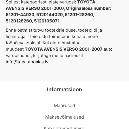
Sellest kategooriast leiate varuosi:
TOYOTA
AVENSIS VERSO 2001-2007, Originaalosa number:
51201-44020, 5120144020, 51201-28260,
5120128260, 5120105071
.
Enne ostmist tutvu tootekirjelduse, tootepildi ja
lisainfoga. Teie ostu toimetame kohale mõne
tööpäeva jooksul. Kui olete huvitatud
muudest
TOYOTA AVENSIS VERSO 2001-2007
auto
varuosadest, kirjutage meile aadressil
info@topautodalas.lv
Informatsioon
Määrused
Maksevõimalused
Kohaletoimetamine